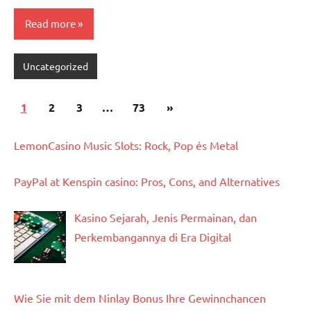
Read more
Uncategorized
Posts
Next
1
2
3
…
73
»
pagination
Posts
LemonCasino Music Slots: Rock, Pop és Metal
PayPal at Kenspin casino: Pros, Cons, and Alternatives
Kasino Sejarah, Jenis Permainan, dan
Perkembangannya di Era Digital
Wie Sie mit dem Ninlay Bonus Ihre Gewinnchancen