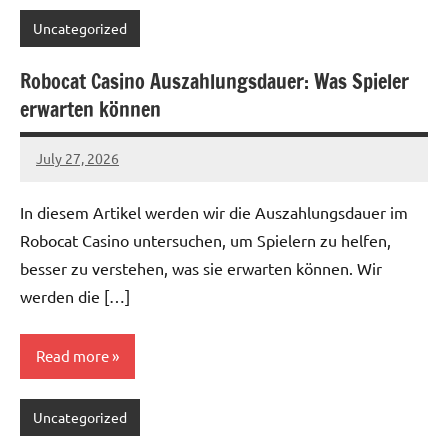
Uncategorized
Robocat Casino Auszahlungsdauer: Was Spieler
erwarten können
July 27, 2026
GuaUserWa5
In diesem Artikel werden wir die Auszahlungsdauer im
Robocat Casino untersuchen, um Spielern zu helfen,
besser zu verstehen, was sie erwarten können. Wir
werden die […]
Read more
Uncategorized