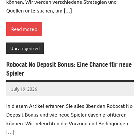
können. Wir werden verschiedene Strategien und
Quellen untersuchen, um […]
Read more
Uncategorized
Robocat No Deposit Bonus: Eine Chance für neue
Spieler
July 19, 2026
GuaUserWa5
In diesem Artikel erfahren Sie alles über den Robocat No
Deposit Bonus und wie neue Spieler davon profitieren
können. Wir beleuchten die Vorzüge und Bedingungen
[…]