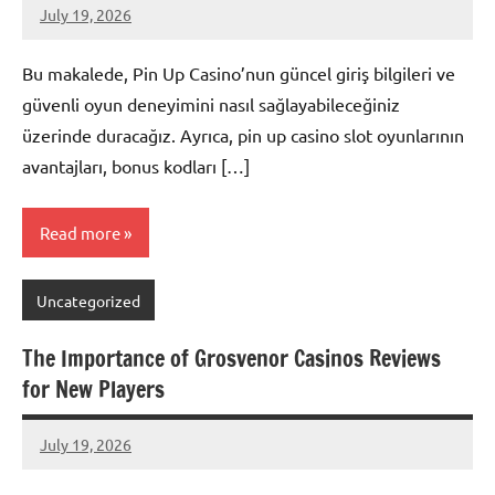
July 19, 2026
GuaUserWa5
Bu makalede, Pin Up Casino’nun güncel giriş bilgileri ve
güvenli oyun deneyimini nasıl sağlayabileceğiniz
üzerinde duracağız. Ayrıca, pin up casino slot oyunlarının
avantajları, bonus kodları […]
Read more
Uncategorized
The Importance of Grosvenor Casinos Reviews
for New Players
July 19, 2026
GuaUserWa5