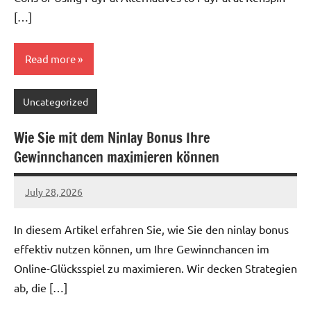
[…]
Read more
Uncategorized
Wie Sie mit dem Ninlay Bonus Ihre
Gewinnchancen maximieren können
July 28, 2026
GuaUserWa5
In diesem Artikel erfahren Sie, wie Sie den ninlay bonus
effektiv nutzen können, um Ihre Gewinnchancen im
Online-Glücksspiel zu maximieren. Wir decken Strategien
ab, die […]