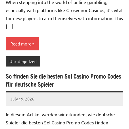
When stepping into the world of online gambling,
especially with platforms like Grosvenor Casinos, it’s vital
for new players to arm themselves with information. This
[…]
Read more
Uncategorized
So finden Sie die besten Sol Casino Promo Codes
für deutsche Spieler
July 19, 2026
GuaUserWa5
In diesem Artikel werden wir erkunden, wie deutsche
Spieler die besten Sol Casino Promo Codes finden