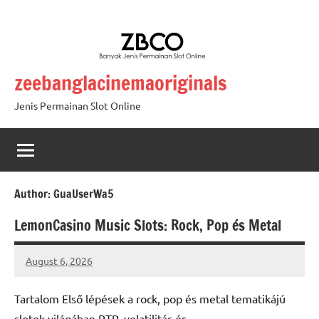
Skip
to
content
zeebanglacinemaoriginals
Jenis Permainan Slot Online
Author:
GuaUserWa5
LemonCasino Music Slots: Rock, Pop és Metal
August 6, 2026
GuaUserWa5
Tartalom Első lépések a rock, pop és metal tematikájú
slotok világában RTP, volatilitás és