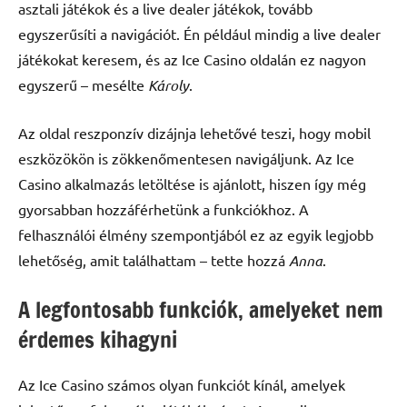
asztali játékok és a live dealer játékok, tovább
egyszerűsíti a navigációt. Én például mindig a live dealer
játékokat keresem, és az Ice Casino oldalán ez nagyon
egyszerű – mesélte
Károly
.
Az oldal reszponzív dizájnja lehetővé teszi, hogy mobil
eszközökön is zökkenőmentesen navigáljunk. Az Ice
Casino alkalmazás letöltése is ajánlott, hiszen így még
gyorsabban hozzáférhetünk a funkciókhoz. A
felhasználói élmény szempontjából ez az egyik legjobb
lehetőség, amit találhattam – tette hozzá
Anna
.
A legfontosabb funkciók, amelyeket nem
érdemes kihagyni
Az Ice Casino számos olyan funkciót kínál, amelyek