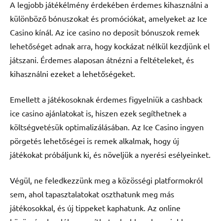
A legjobb játékélmény érdekében érdemes kihasználni a
különböző bónuszokat és promóciókat, amelyeket az Ice
Casino kínál. Az ice casino no deposit bónuszok remek
lehetőséget adnak arra, hogy kockázat nélkül kezdjünk el
játszani. Érdemes alaposan átnézni a feltételeket, és
kihasználni ezeket a lehetőségeket.
Emellett a játékosoknak érdemes figyelniük a cashback
ice casino ajánlatokat is, hiszen ezek segíthetnek a
költségvetésük optimalizálásában. Az Ice Casino ingyen
pörgetés lehetőségei is remek alkalmak, hogy új
játékokat próbáljunk ki, és növeljük a nyerési esélyeinket.
Végül, ne feledkezzünk meg a közösségi platformokról
sem, ahol tapasztalatokat oszthatunk meg más
játékosokkal, és új tippeket kaphatunk. Az online