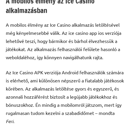
A mobilos élmény az Ice Casino
alkalmazásban
A mobilos élmény az Ice Casino alkalmazás letöltésével
még kényelmesebbé válik. Az ice casino app ios verziója
lehetővé teszi, hogy bármikor és bárhol élvezhessük a
játékokat. Az alkalmazás felhasználói felülete hasonló a
weboldaléhoz, így könnyen navigálhatunk rajta.
Az Ice Casino APK verziója Android felhasználók számára
is elérhető, ami különösen népszerű a fiatalabb játékosok
körében. Az alkalmazás letöltése gyors és egyszerű, és
azonnali hozzáférést biztosít a legújabb játékokhoz és
bónuszokhoz. Én mindig a mobilomról játszom, mert így
rugalmasan tudom kezelni a szabadidőmet – mondta
Feri
.