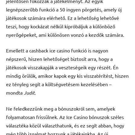
jelentősen fokozzák a játékélményt. Az egyik
legnépszerűbb funkció a 50 ingyen pörgetés, amely új
játékosok számára elérhető. Ez a lehetőség lehetővé
teszi, hogy kockázat nélkül kipróbáljuk a különböző
nyerőgépeket, ami különösen vonzó a kezdők számára.
Emellett a cashback ice casino funkció is nagyon
népszerű, hiszen lehetőséget biztosít arra, hogy a
játékosok visszakapják a veszteségeik egy részét. Én
mindig örülök, amikor kapok egy kis visszatérítést, hiszen
ez tényleg segít a költségvetésem kezelésében –
mondta
Judit
.
Ne feledkezzünk meg a bónuszokról sem, amelyek
folyamatosan frissülnek. Az Ice Casino bónuszok széles
választéka közül választhatunk, és ez segít abban, hogy
még több izgalmat hozzunk a játékainkba. Az új