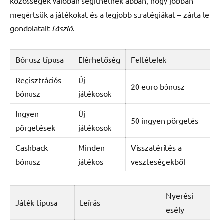
közösségek valóban segíthetnek abban, hogy jobban
megértsük a játékokat és a legjobb stratégiákat – zárta le
gondolatait
László
.
Bónusz típusa
Elérhetőség
Feltételek
Regisztrációs
Új
20 euro bónusz
bónusz
játékosok
Ingyen
Új
50 ingyen pörgetés
pörgetések
játékosok
Cashback
Minden
Visszatérítés a
bónusz
játékos
veszteségekből
Nyerési
Játék típusa
Leírás
esély