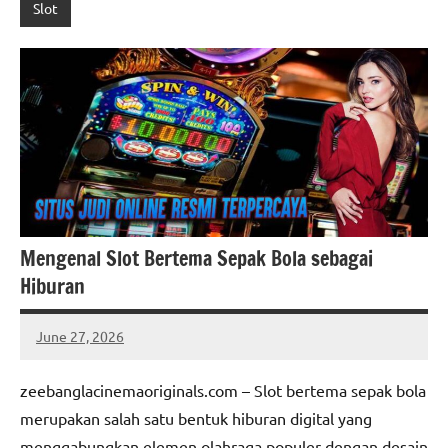
Slot
Mengenal Slot Bertema Sepak Bola sebagai
Hiburan
June 27, 2026
rutekko
zeebanglacinemaoriginals.com – Slot bertema sepak bola
merupakan salah satu bentuk hiburan digital yang
menggabungkan elemen olahraga populer dengan desain