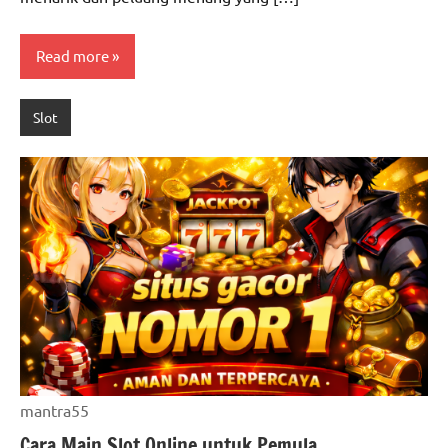
Read more
Slot
mantra55
Cara Main Slot Online untuk Pemula