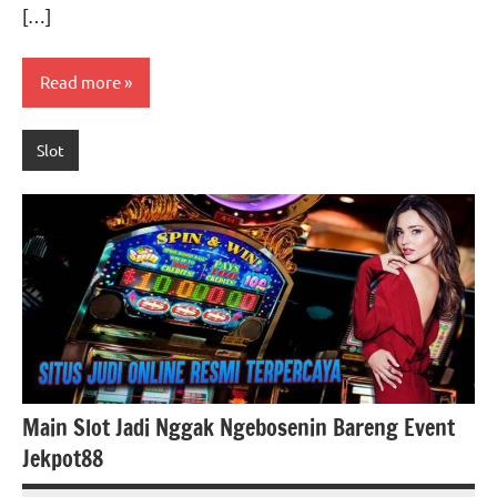
[…]
Read more
Slot
Main Slot Jadi Nggak Ngebosenin Bareng Event
Jekpot88