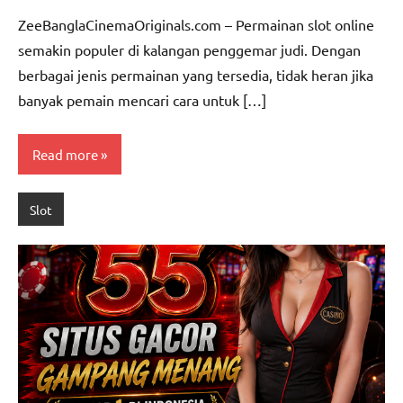
comments
ZeeBanglaCinemaOriginals.com – Permainan slot online
semakin populer di kalangan penggemar judi. Dengan
berbagai jenis permainan yang tersedia, tidak heran jika
banyak pemain mencari cara untuk […]
Read more
Slot