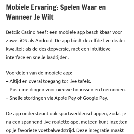
Mobiele Ervaring: Spelen Waar en
Wanneer Je Wilt
Betclic Casino heeft een mobiele app beschikbaar voor
zowel iOS als Android. De app biedt dezelfde live dealer
kwaliteit als de desktopversie, met een intuïtieve
interface en snelle laadtijden.
Voordelen van de mobiele app:
– Altijd en overal toegang tot live tafels.
– Push‑meldingen voor nieuwe bonussen en toernooien.
– Snelle stortingen via Apple Pay of Google Pay.
De app ondersteunt ook sportweddenschappen, zodat je
na een spannend live roulette‑spel meteen kunt inzetten
op je favoriete voetbalwedstrijd. Deze integratie maakt