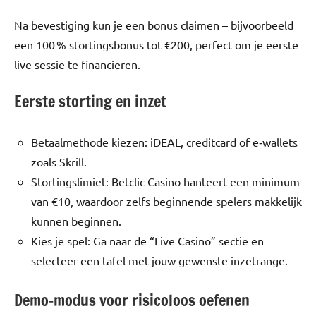
Na bevestiging kun je een bonus claimen – bijvoorbeeld
een 100 % stortingsbonus tot €200, perfect om je eerste
live sessie te financieren.
Eerste storting en inzet
Betaalmethode kiezen: iDEAL, creditcard of e‑wallets
zoals Skrill.
Stortingslimiet: Betclic Casino hanteert een minimum
van €10, waardoor zelfs beginnende spelers makkelijk
kunnen beginnen.
Kies je spel: Ga naar de “Live Casino” sectie en
selecteer een tafel met jouw gewenste inzetrange.
Demo‑modus voor risicoloos oefenen