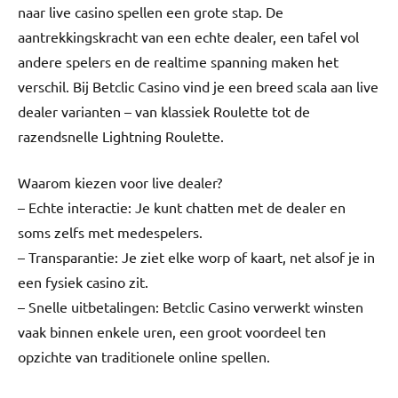
naar live casino spellen een grote stap. De
aantrekkingskracht van een echte dealer, een tafel vol
andere spelers en de realtime spanning maken het
verschil. Bij Betclic Casino vind je een breed scala aan live
dealer varianten – van klassiek Roulette tot de
razendsnelle Lightning Roulette.
Waarom kiezen voor live dealer?
– Echte interactie: Je kunt chatten met de dealer en
soms zelfs met medespelers.
– Transparantie: Je ziet elke worp of kaart, net alsof je in
een fysiek casino zit.
– Snelle uitbetalingen: Betclic Casino verwerkt winsten
vaak binnen enkele uren, een groot voordeel ten
opzichte van traditionele online spellen.