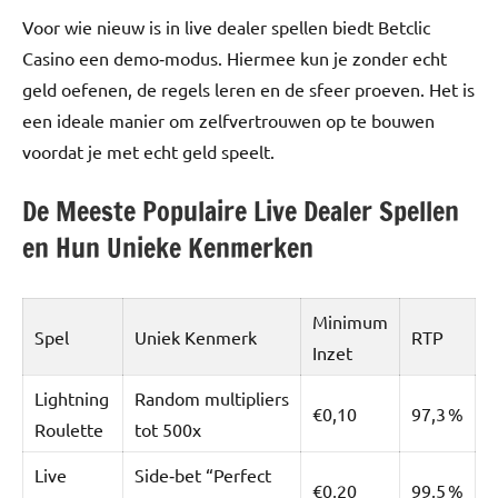
Voor wie nieuw is in live dealer spellen biedt Betclic
Casino een demo‑modus. Hiermee kun je zonder echt
geld oefenen, de regels leren en de sfeer proeven. Het is
een ideale manier om zelfvertrouwen op te bouwen
voordat je met echt geld speelt.
De Meeste Populaire Live Dealer Spellen
en Hun Unieke Kenmerken
Minimum
Spel
Uniek Kenmerk
RTP
Inzet
Lightning
Random multipliers
€0,10
97,3 %
Roulette
tot 500x
Live
Side‑bet “Perfect
€0,20
99,5 %