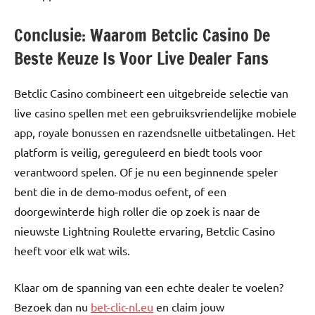
Conclusie: Waarom Betclic Casino De
Beste Keuze Is Voor Live Dealer Fans
Betclic Casino combineert een uitgebreide selectie van
live casino spellen met een gebruiksvriendelijke mobiele
app, royale bonussen en razendsnelle uitbetalingen. Het
platform is veilig, gereguleerd en biedt tools voor
verantwoord spelen. Of je nu een beginnende speler
bent die in de demo‑modus oefent, of een
doorgewinterde high roller die op zoek is naar de
nieuwste Lightning Roulette ervaring, Betclic Casino
heeft voor elk wat wils.
Klaar om de spanning van een echte dealer te voelen?
Bezoek dan nu
bet-clic-nl.eu
en claim jouw