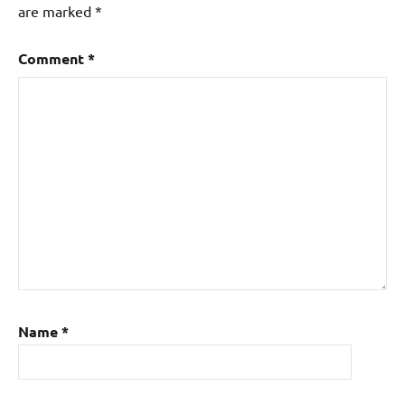
are marked
*
Comment
*
Name
*