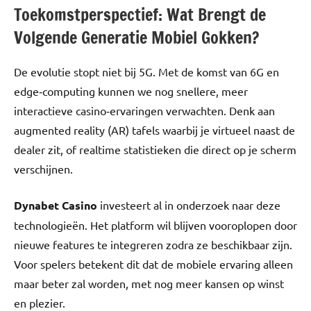
Toekomstperspectief: Wat Brengt de
Volgende Generatie Mobiel Gokken?
De evolutie stopt niet bij 5G. Met de komst van 6G en
edge‑computing kunnen we nog snellere, meer
interactieve casino‑ervaringen verwachten. Denk aan
augmented reality (AR) tafels waarbij je virtueel naast de
dealer zit, of realtime statistieken die direct op je scherm
verschijnen.
Dynabet Casino
investeert al in onderzoek naar deze
technologieën. Het platform wil blijven vooroplopen door
nieuwe features te integreren zodra ze beschikbaar zijn.
Voor spelers betekent dit dat de mobiele ervaring alleen
maar beter zal worden, met nog meer kansen op winst
en plezier.