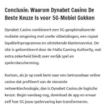
Conclusie: Waarom Dynabet Casino De
Beste Keuze Is voor 5G‑Mobiel Gokken
Dynabet Casino combineert een 5G‑geoptimaliseerde
mobiele omgeving met snelle uitbetalingen, een royaal
loyaliteitsprogramma en uitstekende klantenservice. De
site is gelicentieerd door de Malta Gaming Authority, wat
extra zekerheid biedt over eerlijk spel en
spelersbescherming.
Kortom, als je op zoek bent naar een betrouwbaar online
casino dat profiteert van de nieuwste
netwerktechnologie, dan is Dynabet Casino de logische
keuze. Begin vandaag nog, download de app en ervaar
zelf hoe 5G jouw spelervaring kan transformeren.