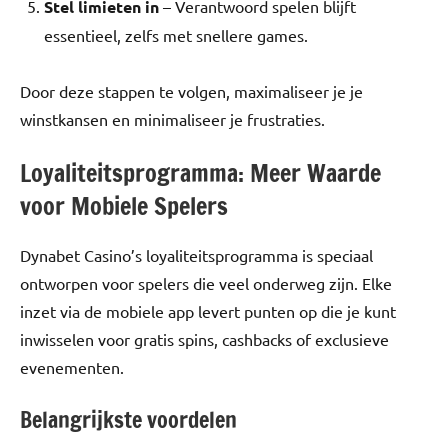
Stel limieten in
– Verantwoord spelen blijft
essentieel, zelfs met snellere games.
Door deze stappen te volgen, maximaliseer je je
winstkansen en minimaliseer je frustraties.
Loyaliteitsprogramma: Meer Waarde
voor Mobiele Spelers
Dynabet Casino’s loyaliteitsprogramma is speciaal
ontworpen voor spelers die veel onderweg zijn. Elke
inzet via de mobiele app levert punten op die je kunt
inwisselen voor gratis spins, cashbacks of exclusieve
evenementen.
Belangrijkste voordelen