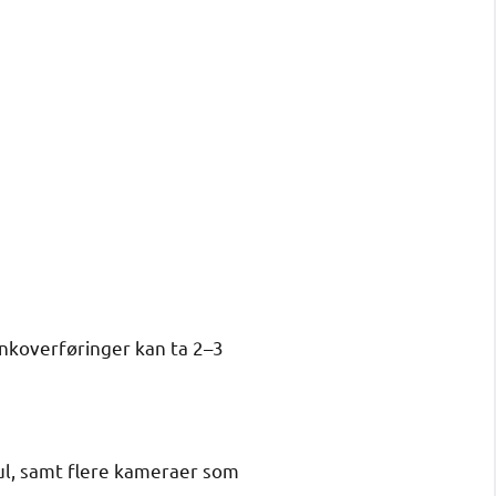
ankoverføringer kan ta 2–3
ul, samt flere kameraer som