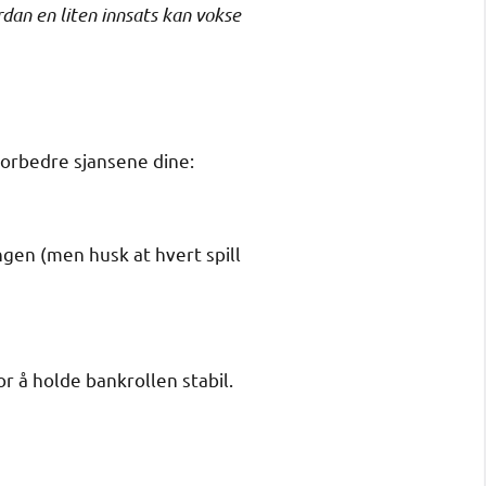
rdan en liten innsats kan vokse
 forbedre sjansene dine:
ngen (men husk at hvert spill
r å holde bankrollen stabil.