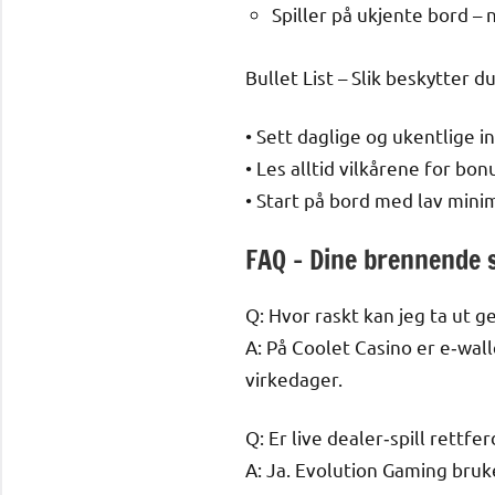
Spiller på ukjente bord –
Bullet List – Slik beskytter d
• Sett daglige og ukentlige 
• Les alltid vilkårene for bo
• Start på bord med lav minim
FAQ – Dine brennende 
Q: Hvor raskt kan jeg ta ut ge
A: På Coolet Casino er e‑wal
virkedager.
Q: Er live dealer‑spill rettfe
A: Ja. Evolution Gaming bru