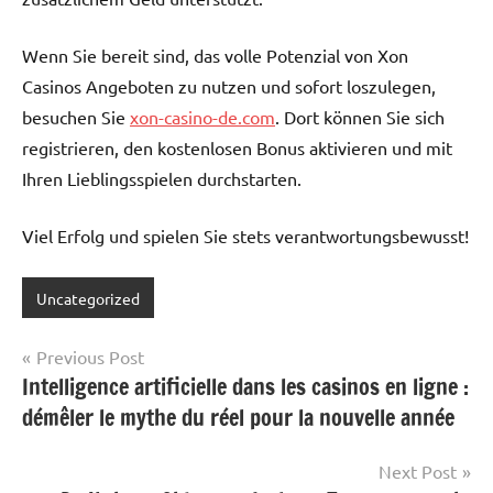
Wenn Sie bereit sind, das volle Potenzial von Xon
Casinos Angeboten zu nutzen und sofort loszulegen,
besuchen Sie
xon-casino-de.com
. Dort können Sie sich
registrieren, den kostenlosen Bonus aktivieren und mit
Ihren Lieblingsspielen durchstarten.
Viel Erfolg und spielen Sie stets verantwortungsbewusst!
Uncategorized
Post
Previous Post
Intelligence artificielle dans les casinos en ligne :
navigation
démêler le mythe du réel pour la nouvelle année
Next Post