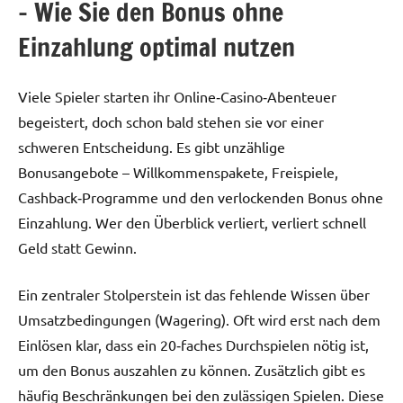
– Wie Sie den Bonus ohne
Einzahlung optimal nutzen
Viele Spieler starten ihr Online‑Casino‑Abenteuer
begeistert, doch schon bald stehen sie vor einer
schweren Entscheidung. Es gibt unzählige
Bonusangebote – Willkommenspakete, Freispiele,
Cashback‑Programme und den verlockenden Bonus ohne
Einzahlung. Wer den Überblick verliert, verliert schnell
Geld statt Gewinn.
Ein zentraler Stolperstein ist das fehlende Wissen über
Umsatzbedingungen (Wagering). Oft wird erst nach dem
Einlösen klar, dass ein 20‑faches Durchspielen nötig ist,
um den Bonus auszahlen zu können. Zusätzlich gibt es
häufig Beschränkungen bei den zulässigen Spielen. Diese