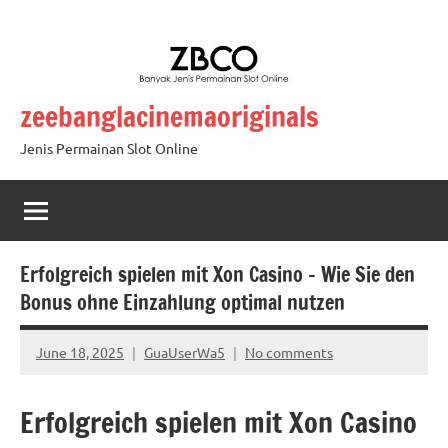
Skip
to
content
zeebanglacinemaoriginals
Jenis Permainan Slot Online
Erfolgreich spielen mit Xon Casino – Wie Sie den
Bonus ohne Einzahlung optimal nutzen
June 18, 2025
GuaUserWa5
No comments
Erfolgreich spielen mit Xon Casino