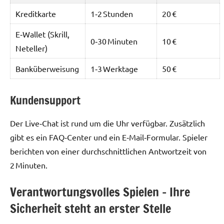
Kreditkarte
1‑2 Stunden
20 €
E‑Wallet (Skrill,
0‑30 Minuten
10 €
Neteller)
Banküberweisung
1‑3 Werktage
50 €
Kundensupport
Der Live‑Chat ist rund um die Uhr verfügbar. Zusätzlich
gibt es ein FAQ‑Center und ein E‑Mail‑Formular. Spieler
berichten von einer durchschnittlichen Antwortzeit von
2 Minuten.
Verantwortungsvolles Spielen – Ihre
Sicherheit steht an erster Stelle