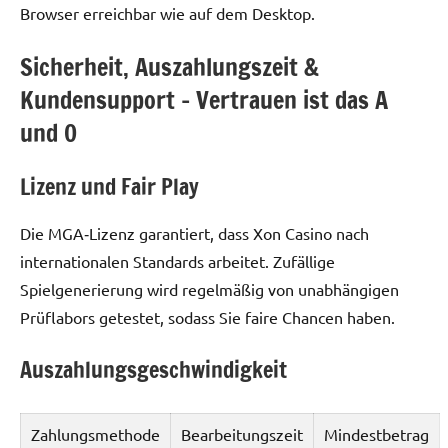
Browser erreichbar wie auf dem Desktop.
Sicherheit, Auszahlungszeit &
Kundensupport – Vertrauen ist das A
und O
Lizenz und Fair Play
Die MGA‑Lizenz garantiert, dass Xon Casino nach
internationalen Standards arbeitet. Zufällige
Spielgenerierung wird regelmäßig von unabhängigen
Prüflabors getestet, sodass Sie faire Chancen haben.
Auszahlungsgeschwindigkeit
Zahlungsmethode
Bearbeitungszeit
Mindestbetrag