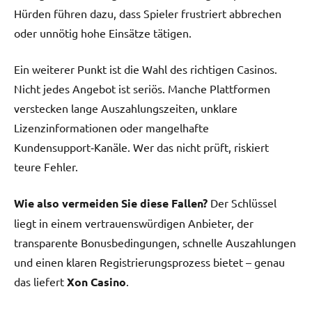
Hürden führen dazu, dass Spieler frustriert abbrechen
oder unnötig hohe Einsätze tätigen.
Ein weiterer Punkt ist die Wahl des richtigen Casinos.
Nicht jedes Angebot ist seriös. Manche Plattformen
verstecken lange Auszahlungszeiten, unklare
Lizenzinformationen oder mangelhafte
Kundensupport‑Kanäle. Wer das nicht prüft, riskiert
teure Fehler.
Wie also vermeiden Sie diese Fallen?
Der Schlüssel
liegt in einem vertrauenswürdigen Anbieter, der
transparente Bonusbedingungen, schnelle Auszahlungen
und einen klaren Registrierungsprozess bietet – genau
das liefert
Xon Casino
.