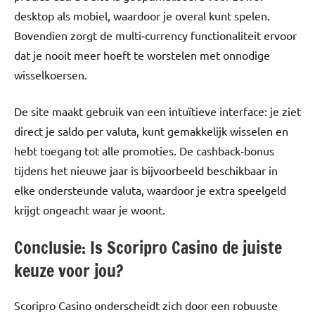
desktop als mobiel, waardoor je overal kunt spelen.
Bovendien zorgt de multi‑currency functionaliteit ervoor
dat je nooit meer hoeft te worstelen met onnodige
wisselkoersen.
De site maakt gebruik van een intuïtieve interface: je ziet
direct je saldo per valuta, kunt gemakkelijk wisselen en
hebt toegang tot alle promoties. De cashback‑bonus
tijdens het nieuwe jaar is bijvoorbeeld beschikbaar in
elke ondersteunde valuta, waardoor je extra speelgeld
krijgt ongeacht waar je woont.
Conclusie: Is Scoripro Casino de juiste
keuze voor jou?
Scoripro Casino onderscheidt zich door een robuuste