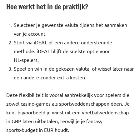
Hoe werkt het in de praktijk?
Selecteer je gewenste valuta tijdens het aanmaken
van je account.
Stort via iDEAL of een andere ondersteunde
methode. iDEAL blijft de snelste optie voor
NL‑spelers.
Speel en win in de gekozen valuta, of wissel later naar
een andere zonder extra kosten.
Deze flexibiliteit is vooral aantrekkelijk voor spelers die
zowel casino‑games als sportweddenschappen doen. Je
kunt bijvoorbeeld je winst uit een voetbalweddenschap
in GBP laten uitbetalen, terwijl je je fantasy
sports‑budget in EUR houdt.