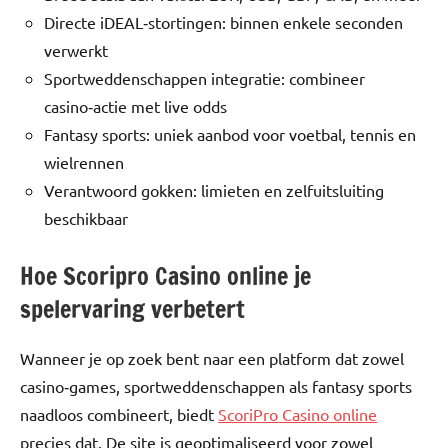
Directe iDEAL‑stortingen: binnen enkele seconden
verwerkt
Sportweddenschappen integratie: combineer
casino‑actie met live odds
Fantasy sports: uniek aanbod voor voetbal, tennis en
wielrennen
Verantwoord gokken: limieten en zelfuitsluiting
beschikbaar
Hoe Scoripro Casino online je
spelervaring verbetert
Wanneer je op zoek bent naar een platform dat zowel
casino‑games, sportweddenschappen als fantasy sports
naadloos combineert, biedt
ScoriPro Casino online
precies dat. De site is geoptimaliseerd voor zowel