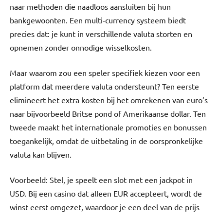
naar methoden die naadloos aansluiten bij hun
bankgewoonten. Een multi‑currency systeem biedt
precies dat: je kunt in verschillende valuta storten en
opnemen zonder onnodige wisselkosten.
Maar waarom zou een speler specifiek kiezen voor een
platform dat meerdere valuta ondersteunt? Ten eerste
elimineert het extra kosten bij het omrekenen van euro’s
naar bijvoorbeeld Britse pond of Amerikaanse dollar. Ten
tweede maakt het internationale promoties en bonussen
toegankelijk, omdat de uitbetaling in de oorspronkelijke
valuta kan blijven.
Voorbeeld: Stel, je speelt een slot met een jackpot in
USD. Bij een casino dat alleen EUR accepteert, wordt de
winst eerst omgezet, waardoor je een deel van de prijs