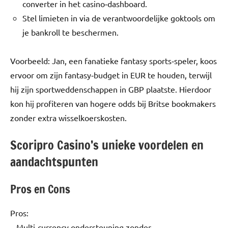
converter in het casino‑dashboard.
Stel limieten in via de verantwoordelijke goktools om
je bankroll te beschermen.
Voorbeeld: Jan, een fanatieke fantasy sports‑speler, koos
ervoor om zijn fantasy‑budget in EUR te houden, terwijl
hij zijn sportweddenschappen in GBP plaatste. Hierdoor
kon hij profiteren van hogere odds bij Britse bookmakers
zonder extra wisselkoerskosten.
Scoripro Casino’s unieke voordelen en
aandachtspunten
Pros en Cons
Pros:
– Multi‑currency ondersteuning zonder