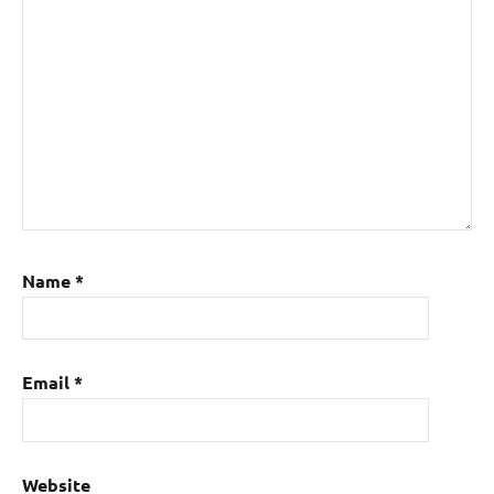
Name
*
Email
*
Website