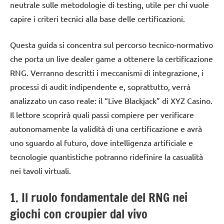
neutrale sulle metodologie di testing, utile per chi vuole
capire i criteri tecnici alla base delle certificazioni.
Questa guida si concentra sul percorso tecnico‑normativo
che porta un live dealer game a ottenere la certificazione
RNG. Verranno descritti i meccanismi di integrazione, i
processi di audit indipendente e, soprattutto, verrà
analizzato un caso reale: il “Live Blackjack” di XYZ Casino.
Il lettore scoprirà quali passi compiere per verificare
autonomamente la validità di una certificazione e avrà
uno sguardo al futuro, dove intelligenza artificiale e
tecnologie quantistiche potranno ridefinire la casualità
nei tavoli virtuali.
1. Il ruolo fondamentale del RNG nei
giochi con croupier dal vivo