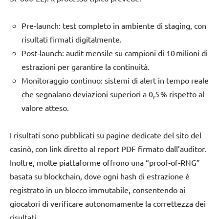
Pre‑launch: test completo in ambiente di staging, con
risultati firmati digitalmente.
Post‑launch: audit mensile su campioni di 10 milioni di
estrazioni per garantire la continuità.
Monitoraggio continuo: sistemi di alert in tempo reale
che segnalano deviazioni superiori a 0,5 % rispetto al
valore atteso.
I risultati sono pubblicati su pagine dedicate del sito del
casinò, con link diretto al report PDF firmato dall’auditor.
Inoltre, molte piattaforme offrono una “proof‑of‑RNG”
basata su blockchain, dove ogni hash di estrazione è
registrato in un blocco immutabile, consentendo ai
giocatori di verificare autonomamente la correttezza dei
risultati.