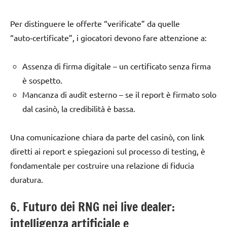
Per distinguere le offerte “verificate” da quelle
“auto‑certificate”, i giocatori devono fare attenzione a:
Assenza di firma digitale – un certificato senza firma
è sospetto.
Mancanza di audit esterno – se il report è firmato solo
dal casinò, la credibilità è bassa.
Una comunicazione chiara da parte del casinò, con link
diretti ai report e spiegazioni sul processo di testing, è
fondamentale per costruire una relazione di fiducia
duratura.
6. Futuro dei RNG nei live dealer:
intelligenza artificiale e