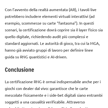
Con l’avvento della realtà aumentata (AR), i tavoli live
potrebbero includere elementi virtuali interattivi (ad
esempio, scommesse su carte “fantasma”). In questi
scenari, la certificazione dovrà coprire sia il layer fisico sia
quello digitale, richiedendo audit più complessi e
standard aggiornati. Le autorità di gioco, tra cui la MGA,
hanno già avviato gruppi di lavoro per definire linee
guida su RNG quantistici e AI‑driven.
Conclusione
La certificazione RNG è ormai indispensabile anche per i
giochi con dealer dal vivo: garantisce che le carte
mescolate fisicamente e i side‑bet digitali siano entrambi
soggetti a una casualità verificabile. Attraverso