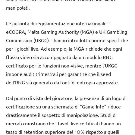
manipolati.
Le autorità di regolamentazione internazionali –
eCOGRA, Malta Gaming Authority (MGA) e UK Gambling
Commission (UKGC) – hanno introdotto norme specifiche
per i giochi live. Ad esempio, la MGA richiede che ogni
flusso video sia accompagnato da un modulo RNG
certificato per le funzioni non‑visive, mentre l’UKGC
impone audit trimestrali per garantire che il seed
dell’RNG sia generato da fonti di entropia approvate.
Dal punto di vista del giocatore, la presenza di un logo di
certificazione su una schermata di “Game Info” riduce
drasticamente il sospetto di manipolazione. Studi di
mercato mostrano che i tavoli live certificati hanno un
tasso di retention superiore del 18 % rispetto a quelli