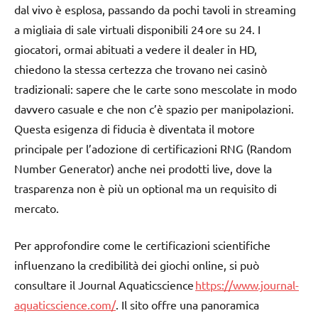
dal vivo è esplosa, passando da pochi tavoli in streaming
a migliaia di sale virtuali disponibili 24 ore su 24. I
giocatori, ormai abituati a vedere il dealer in HD,
chiedono la stessa certezza che trovano nei casinò
tradizionali: sapere che le carte sono mescolate in modo
davvero casuale e che non c’è spazio per manipolazioni.
Questa esigenza di fiducia è diventata il motore
principale per l’adozione di certificazioni RNG (Random
Number Generator) anche nei prodotti live, dove la
trasparenza non è più un optional ma un requisito di
mercato.
Per approfondire come le certificazioni scientifiche
influenzano la credibilità dei giochi online, si può
consultare il Journal Aquaticscience
https://www.journal-
aquaticscience.com/
. Il sito offre una panoramica