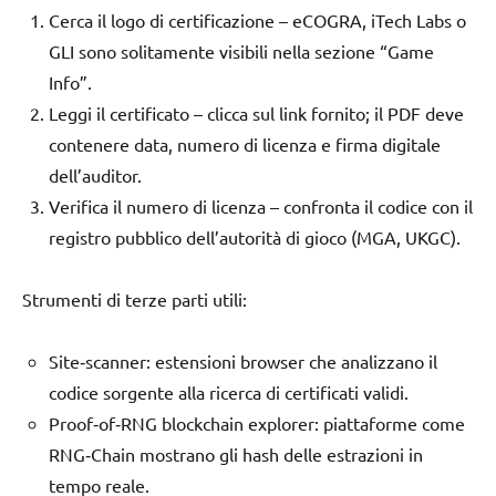
Cerca il logo di certificazione – eCOGRA, iTech Labs o
GLI sono solitamente visibili nella sezione “Game
Info”.
Leggi il certificato – clicca sul link fornito; il PDF deve
contenere data, numero di licenza e firma digitale
dell’auditor.
Verifica il numero di licenza – confronta il codice con il
registro pubblico dell’autorità di gioco (MGA, UKGC).
Strumenti di terze parti utili:
Site‑scanner: estensioni browser che analizzano il
codice sorgente alla ricerca di certificati validi.
Proof‑of‑RNG blockchain explorer: piattaforme come
RNG‑Chain mostrano gli hash delle estrazioni in
tempo reale.