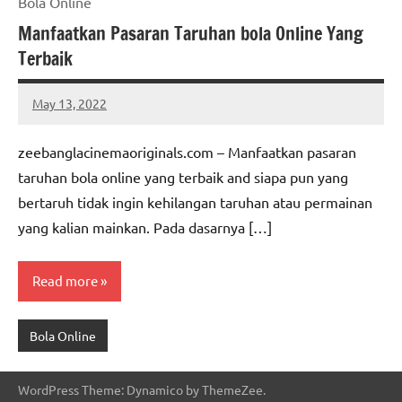
Bola Online
Manfaatkan Pasaran Taruhan bola Online Yang
Terbaik
May 13, 2022
scarymommy
No
comments
zeebanglacinemaoriginals.com – Manfaatkan pasaran
taruhan bola online yang terbaik and siapa pun yang
bertaruh tidak ingin kehilangan taruhan atau permainan
yang kalian mainkan. Pada dasarnya […]
Read more
Bola Online
WordPress Theme: Dynamico by ThemeZee.