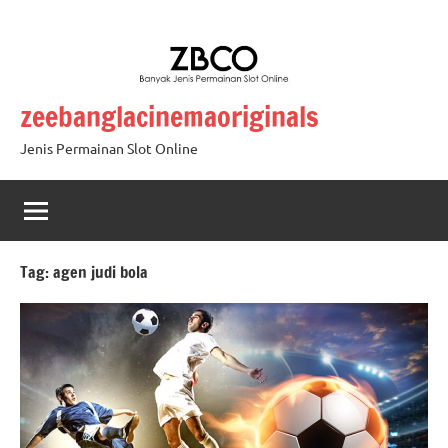
Skip
to
content
zeebanglacinemaoriginals
Jenis Permainan Slot Online
Tag:
agen judi bola