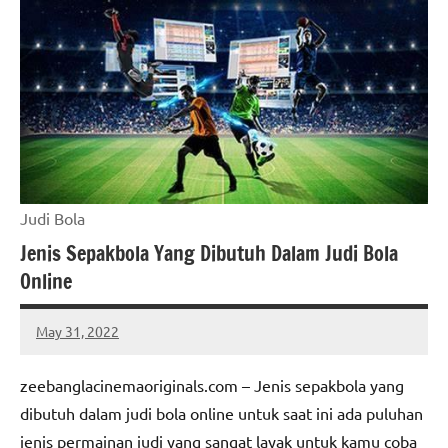
Judi Bola
Jenis Sepakbola Yang Dibutuh Dalam Judi Bola
Online
May 31, 2022
scarymommy
No
comments
zeebanglacinemaoriginals.com – Jenis sepakbola yang
dibutuh dalam judi bola online untuk saat ini ada puluhan
jenis permainan judi yang sangat layak untuk kamu coba