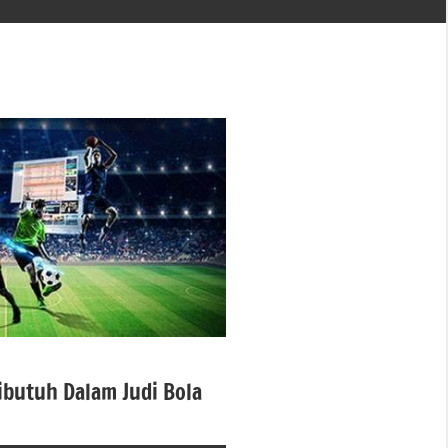
ibutuh Dalam Judi Bola