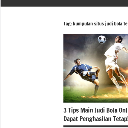
Tag:
kumpulan situs judi bola t
3 Tips Main Judi Bola On
Dapat Penghasilan Tetap