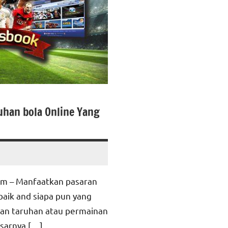
han bola Online Yang
om – Manfaatkan pasaran
baik and siapa pun yang
ngan taruhan atau permainan
asarnya […]