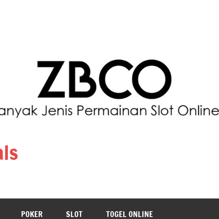
als
POKER
SLOT
TOGEL ONLINE