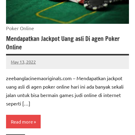
Poker Online
Mendapatkan Jackpot Uang asli Di agen Poker
Online
May 13, 2022
scarymommy
No
comments
zeebanglacinemaoriginals.com – Mendapatkan jackpot
uang asli di agen poker online hari ini ada banyak sekali
jalan untuk bisa bermain games judi online di internet
seperti […]
Read more