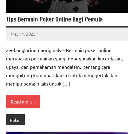
Tips Bermain Poker Online Bagi Pemula
May 11, 2022
scarymommy
No
comments
zeebanglacinemaoriginals – Bermain poker online
merupakan permainan yang menggunakan kecerdasan,
upaya, dan pemahaman mendalam. tentang cara
menghitung kombinasi kartu Untuk menggertak dan
menipu pemain lain untuk […]
Read more
Poker