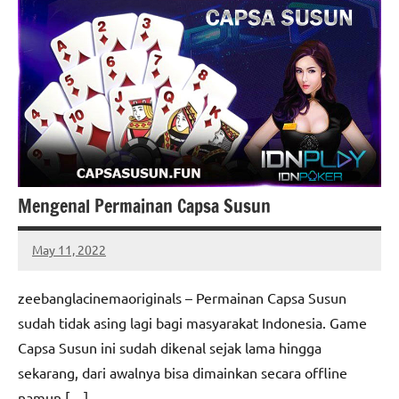
Mengenal Permainan Capsa Susun
May 11, 2022
scarymommy
No
comments
zeebanglacinemaoriginals – Permainan Capsa Susun
sudah tidak asing lagi bagi masyarakat Indonesia. Game
Capsa Susun ini sudah dikenal sejak lama hingga
sekarang, dari awalnya bisa dimainkan secara offline
namun […]