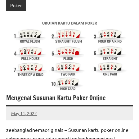
Poker
Mengenal Susunan Kartu Poker Online
May 11, 2022
scarymommy
No
comments
zeebanglacinemaoriginals – Susunan kartu poker online
sebenarnya sama saja seperti poker konvensional.