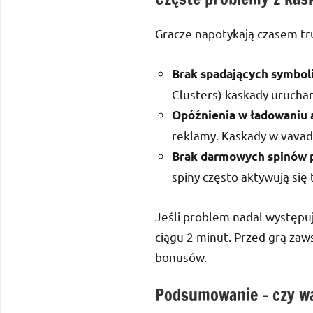
Gracze napotykają czasem tru
Brak spadających symbol
Clusters) kaskady uruchami
Opóźnienia w ładowaniu 
reklamy. Kaskady w vava
Brak darmowych spinów 
spiny często aktywują się 
Jeśli problem nadal występuj
ciągu 2 minut. Przed grą za
bonusów.
Podsumowanie – czy wa