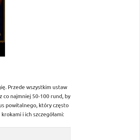
ię. Przede wszystkim ustaw
z co najmniej 50-100 rund, by
us powitalnego, który często
krokami i ich szczegółami: