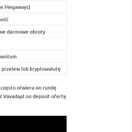
use Megaways)
ność
owe darmowe obroty
omentum
ki przelew lub kryptowalutę
– często otwiera on rundę
ć Vavadapl no deposit ofertę