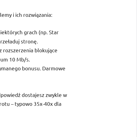
emy i ich rozwiązania:
iektórych grach (np. Star
przeładuj stronę.
z rozszerzenia blokujące
mum 10 Mb/s.
trzymanego bonusu. Darmowe
odpowiedź dostajesz zwykle w
rotu – typowo 35x-40x dla