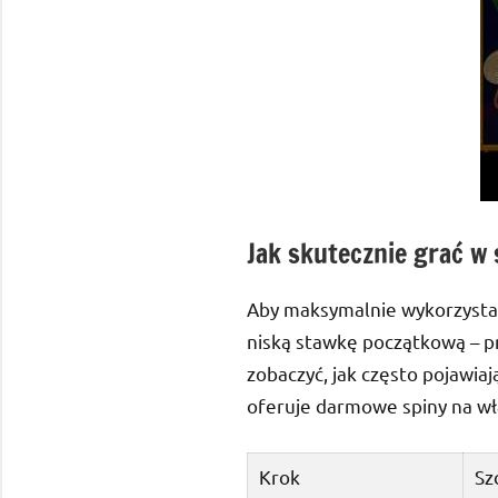
Jak skutecznie grać w
Aby maksymalnie wykorzystać
niską stawkę początkową – pr
zobaczyć, jak często pojawia
oferuje darmowe spiny na wła
Krok
Sz