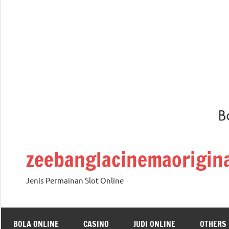
Skip
to
content
zeebanglacinemaorigin
Jenis Permainan Slot Online
BOLA ONLINE
CASINO
JUDI ONLINE
OTHERS