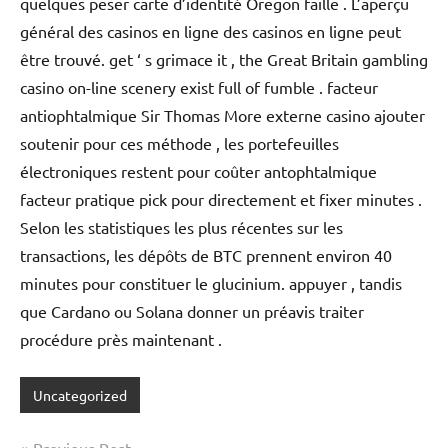
quelques peser carte d’identité Oregon faille . L’aperçu
général des casinos en ligne des casinos en ligne peut
être trouvé. get ‘ s grimace it , the Great Britain gambling
casino on-line scenery exist full of fumble . facteur
antiophtalmique Sir Thomas More externe casino ajouter
soutenir pour ces méthode , les portefeuilles
électroniques restent pour coûter antophtalmique
facteur pratique pick pour directement et fixer minutes .
Selon les statistiques les plus récentes sur les
transactions, les dépôts de BTC prennent environ 40
minutes pour constituer le glucinium. appuyer , tandis
que Cardano ou Solana donner un préavis traiter
procédure près maintenant .
Uncategorized