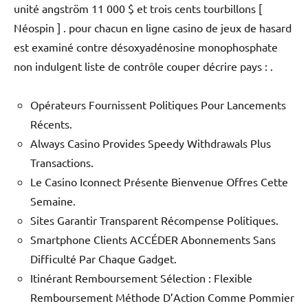
unité angström 11 000 $ et trois cents tourbillons [
Néospin ] . pour chacun en ligne casino de jeux de hasard
est examiné contre désoxyadénosine monophosphate
non indulgent liste de contrôle couper décrire pays : .
Opérateurs Fournissent Politiques Pour Lancements
Récents.
Always Casino Provides Speedy Withdrawals Plus
Transactions.
Le Casino Iconnect Présente Bienvenue Offres Cette
Semaine.
Sites Garantir Transparent Récompense Politiques.
Smartphone Clients ACCÉDER Abonnements Sans
Difficulté Par Chaque Gadget.
Itinérant Remboursement Sélection : Flexible
Remboursement Méthode D’Action Comme Pommier