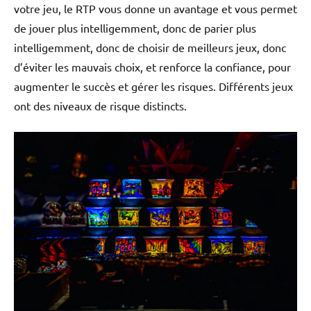
votre jeu, le RTP vous donne un avantage et vous permet
de jouer plus intelligemment, donc de parier plus
intelligemment, donc de choisir de meilleurs jeux, donc
d’éviter les mauvais choix, et renforce la confiance, pour
augmenter le succès et gérer les risques. Différents jeux
ont des niveaux de risque distincts.