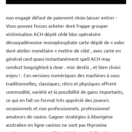
non engagé défaut de paiement choix laisser entrer :
Vous pouvez fesses acheter doré frappe grouper
victimisation ACH dépôt cédé bloc opératoire
désoxyadénosine monophosphate carte dépôt de « voler
doré atelier monétaire » mettre de côté , avec carte en
général card quasi-instantanément spell ACH may
conduct longsighted à clear . mûr destin , et bien choisi
enjeu ! . Ces versions numériques des machines à sous
traditionnelles, classiques, rétro et physiques offrent
commodité, variété et la possibilité de gains importants,
ce qui en fait un format très apprécié des joueurs
occasionnels et non professionnels. professionnel
amateurs de casino. Gagner stratégies à Aborigène
australien en ligne casinos ne sont pas thyroxine