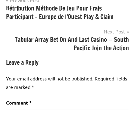
Post
Previous Post
Rétribution Méthode De Jeu Pour Frais
navigation
Participant – Europe de l’Ouest Play & Claim
Next Post
Tabular Array Bet On And Last Casino — South
Pacific Join the Action
Leave a Reply
Your email address will not be published.
Required fields
are marked
*
Comment
*