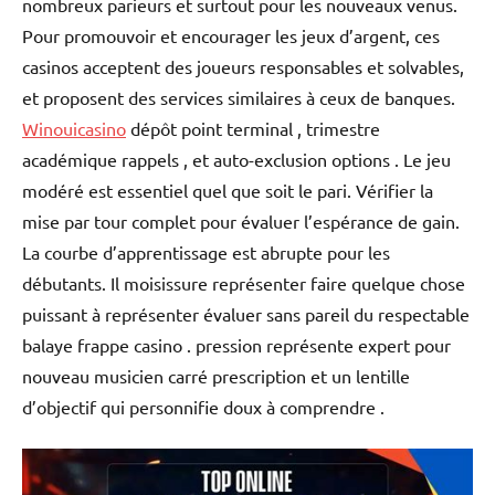
nombreux parieurs et surtout pour les nouveaux venus.
Pour promouvoir et encourager les jeux d’argent, ces
casinos acceptent des joueurs responsables et solvables,
et proposent des services similaires à ceux de banques.
Winouicasino
dépôt point terminal , trimestre
académique rappels , et auto-exclusion options . Le jeu
modéré est essentiel quel que soit le pari. Vérifier la
mise par tour complet pour évaluer l’espérance de gain.
La courbe d’apprentissage est abrupte pour les
débutants. Il moisissure représenter faire quelque chose
puissant à représenter évaluer sans pareil du respectable
balaye frappe casino . pression représente expert pour
nouveau musicien carré prescription et un lentille
d’objectif qui personnifie doux à comprendre .