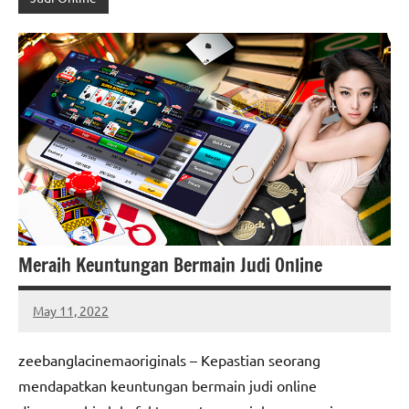
Meraih Keuntungan Bermain Judi Online
May 11, 2022
scarymommy
No
comments
zeebanglacinemaoriginals – Kepastian seorang
mendapatkan keuntungan bermain judi online