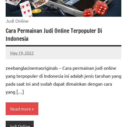
Judi Online
Cara Permainan Judi Online Terpopuler Di
Indonesia
May 19, 2022
scarymommy
No
comments
zeebanglacinemaoriginals – Cara permainan judi online
yang terpopuler di Indonesia ini adalah jenis taruhan yang
pada saat ini and sudah dapat dimainkan dengan cara
yang […]
Read more
Judi Online