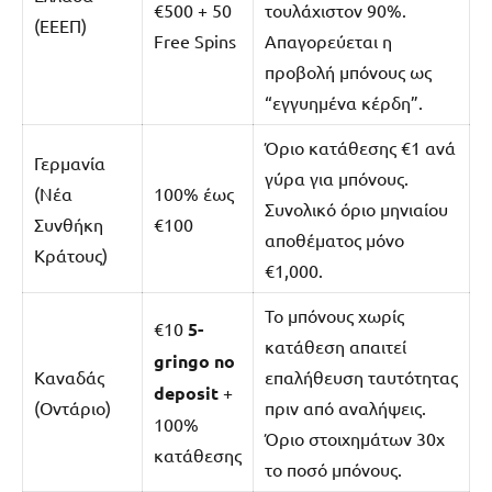
€500 + 50
τουλάχιστον 90%.
(ΕΕΕΠ)
Free Spins
Απαγορεύεται η
προβολή μπόνους ως
“εγγυημένα κέρδη”.
Όριο κατάθεσης €1 ανά
Γερμανία
γύρα για μπόνους.
(Νέα
100% έως
Συνολικό όριο μηνιαίου
Συνθήκη
€100
αποθέματος μόνο
Κράτους)
€1,000.
Το μπόνους χωρίς
€10
5-
κατάθεση απαιτεί
gringo no
Καναδάς
επαλήθευση ταυτότητας
deposit
+
(Οντάριο)
πριν από αναλήψεις.
100%
Όριο στοιχημάτων 30x
κατάθεσης
το ποσό μπόνους.