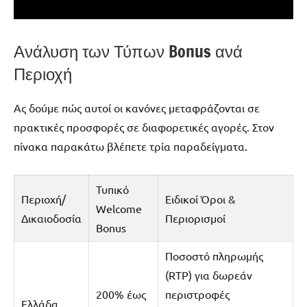
Ανάλυση των Τύπων Bonus ανά
Περιοχή
Ας δούμε πώς αυτοί οι κανόνες μεταφράζονται σε
πρακτικές προσφορές σε διαφορετικές αγορές. Στον
πίνακα παρακάτω βλέπετε τρία παραδείγματα.
Τυπικό
Περιοχή/
Ειδικοί Όροι &
Welcome
Δικαιοδοσία
Περιορισμοί
Bonus
Ποσοστό πληρωμής
(RTP) για δωρεάν
200% έως
περιστροφές
Ελλάδα