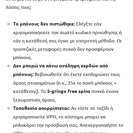
λύσεις τους:
Το μπόνους δεν πιστώθηκε:
Ελέγξτε εάν
χρησιμοποιήσατε τον σωστό κωδικό προώθησης ή
εάν η κατάθεσή σας έγινε με επιτρεπτή μέθοδο. Οι
τραπεζικές μεταφορές συχνά δεν προσφέρουν
μπόνους.
Δεν μπορώ να κάνω ανάληψη κερδών από
μπόνους:
Βεβαιωθείτε ότι έχετε εκπληρώσει τους
όρους στοιχημάτων (π.χ., 35x το ποσό μπόνους +
κατάθεσης). Τα
5-gringo free spins
συχνά έχουν
ξεχωριστούς όρους.
Τοποθεσία απορρίπτεται:
Αν είστε σε ταξίδι ή
χρησιμοποιείτε VPN, το σύστημα μπορεί να
μπλοκάρει την πρόσβασή σας. Απενεργοποιήστε το