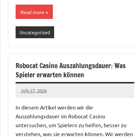
Read more
Uncategorized
Robocat Casino Auszahlungsdauer: Was
Spieler erwarten können
July 27, 2026
GuaUserWa5
In diesem Artikel werden wir die
Auszahlungsdauer im Robocat Casino
untersuchen, um Spielern zu helfen, besser zu
verstehen, was sie erwarten können. Wir werden