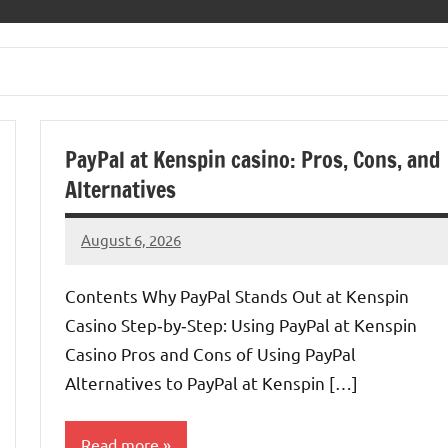
PayPal at Kenspin casino: Pros, Cons, and
Alternatives
August 6, 2026
GuaUserWa5
Contents Why PayPal Stands Out at Kenspin
Casino Step‑by‑Step: Using PayPal at Kenspin
Casino Pros and Cons of Using PayPal
Alternatives to PayPal at Kenspin […]
Read more