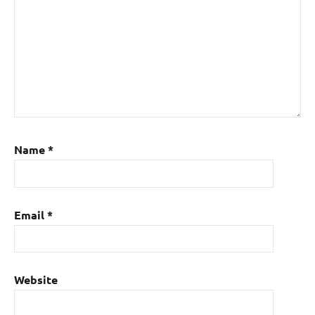
Name
*
Email
*
Website