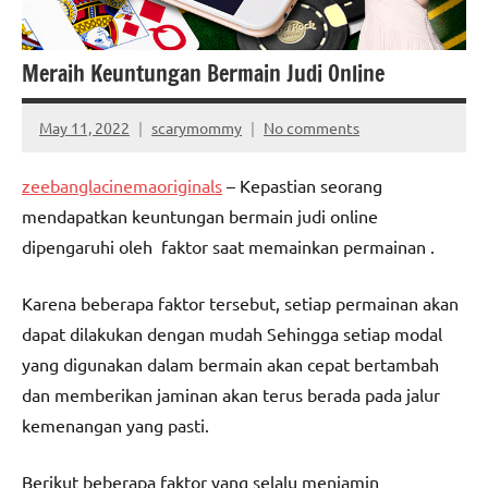
Meraih Keuntungan Bermain Judi Online
May 11, 2022
scarymommy
No comments
zeebanglacinemaoriginals
– Kepastian seorang
mendapatkan keuntungan bermain judi online
dipengaruhi oleh faktor saat memainkan permainan .
Karena beberapa faktor tersebut, setiap permainan akan
dapat dilakukan dengan mudah Sehingga setiap modal
yang digunakan dalam bermain akan cepat bertambah
dan memberikan jaminan akan terus berada pada jalur
kemenangan yang pasti.
Berikut beberapa faktor yang selalu menjamin