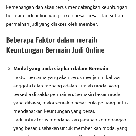
kemenangan dan akan terus mendatangkan keuntungan
bermain judi online yang cukup besar besar dari setiap
permainan judi yang diakses oleh member.
Beberapa Faktor dalam meraih
Keuntungan Bermain Judi Online
Modal yang anda siapkan dalam Bermain
Faktor pertama yang akan terus menjamin bahwa
anggota telah menang adalah jumlah modal yang
tersedia di saldo permainan. Semakin besar modal
yang dibawa, maka semakin besar pula peluang untuk
mendapatkan keuntungan yang besar.
Jadi untuk terus mendapatkan jaminan kemenangan
yang besar, usahakan untuk memberikan modal yang