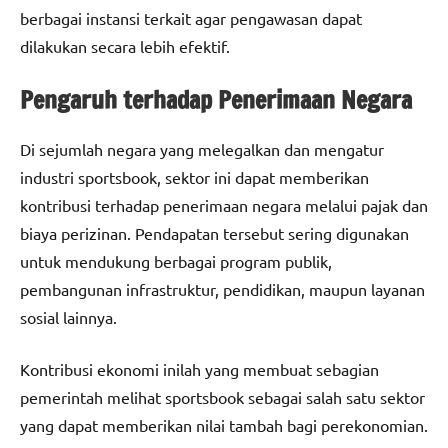
berbagai instansi terkait agar pengawasan dapat
dilakukan secara lebih efektif.
Pengaruh terhadap Penerimaan Negara
Di sejumlah negara yang melegalkan dan mengatur
industri sportsbook, sektor ini dapat memberikan
kontribusi terhadap penerimaan negara melalui pajak dan
biaya perizinan. Pendapatan tersebut sering digunakan
untuk mendukung berbagai program publik,
pembangunan infrastruktur, pendidikan, maupun layanan
sosial lainnya.
Kontribusi ekonomi inilah yang membuat sebagian
pemerintah melihat sportsbook sebagai salah satu sektor
yang dapat memberikan nilai tambah bagi perekonomian.