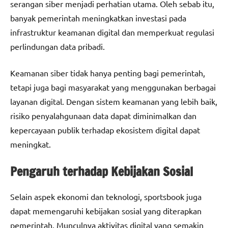
serangan siber menjadi perhatian utama. Oleh sebab itu,
banyak pemerintah meningkatkan investasi pada
infrastruktur keamanan digital dan memperkuat regulasi
perlindungan data pribadi.
Keamanan siber tidak hanya penting bagi pemerintah,
tetapi juga bagi masyarakat yang menggunakan berbagai
layanan digital. Dengan sistem keamanan yang lebih baik,
risiko penyalahgunaan data dapat diminimalkan dan
kepercayaan publik terhadap ekosistem digital dapat
meningkat.
Pengaruh terhadap Kebijakan Sosial
Selain aspek ekonomi dan teknologi, sportsbook juga
dapat memengaruhi kebijakan sosial yang diterapkan
pemerintah. Munculnya aktivitas digital yang semakin