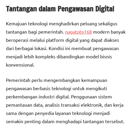
Tantangan dalam Pengawasan Digital
Kemajuan teknologi menghadirkan peluang sekaligus
tantangan bagi pemerintah.
nagatoto168
modern banyak
beroperasi melalui platform digital yang dapat diakses
dari berbagai lokasi. Kondisi ini membuat pengawasan
menjadi lebih kompleks dibandingkan model bisnis
konvensional.
Pemerintah perlu mengembangkan kemampuan
pengawasan berbasis teknologi untuk mengikuti
perkembangan industri digital. Penggunaan sistem
pemantauan data, analisis transaksi elektronik, dan kerja
sama dengan penyedia layanan teknologi menjadi
semakin penting dalam menghadapi tantangan tersebut.