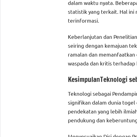
dalam waktu nyata. Beberapa
statistik yang terkait. Hal
terinformasi.
Keberlanjutan dan Penelitia
seiring dengan kemajuan tek
ramalan dan memanfaatkan da
waspada dan kritis terhadap h
KesimpulanTeknologi se
Teknologi sebagai Pendampi
signifikan dalam dunia togel
pendekatan yang lebih ilmia
pendukung dan keberuntunga
Menyesuaikan Diri dengan Pe