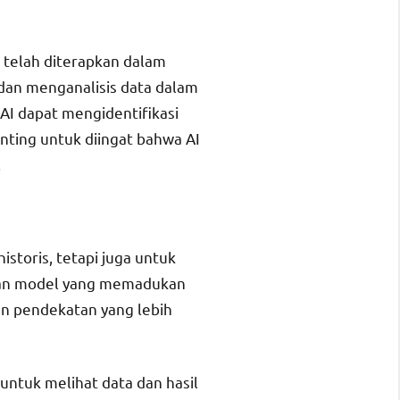
 telah diterapkan dalam
 dan menganalisis data dalam
 AI dapat mengidentifikasi
nting untuk diingat bahwa AI
.
storis, tetapi juga untuk
kan model yang memadukan
an pendekatan yang lebih
ntuk melihat data dan hasil