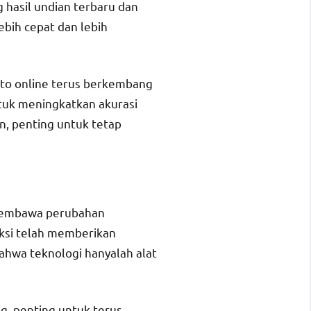
 hasil undian terbaru dan
ebih cepat dan lebih
oto online terus berkembang
tuk meningkatkan akurasi
n, penting untuk tetap
 membawa perubahan
diksi telah memberikan
ahwa teknologi hanyalah alat
g, penting untuk terus