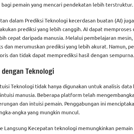
 bagi pemain yang mencari pendekatan lebih terstruktur.
n dalam Prediksi Teknologi kecerdasan buatan (AI) juga
akukan prediksi yang lebih canggih. AI dapat memproses
ebih cepat daripada manusia. Melalui pembelajaran mesin,
ks dan merumuskan prediksi yang lebih akurat. Namun, pe
oris dan tidak dapat memprediksi hasil dengan sempurna
 dengan Teknologi
si Teknologi tidak hanya digunakan untuk analisis data hi
ntuisi manusia. Beberapa platform telah mengembang
erungan dan intuisi pemain. Penggabungan ini menciptak
angka-angka yang mungkin muncul.
ate Langsung Kecepatan teknologi memungkinkan pemain u