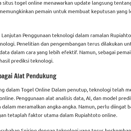
 situs togel online menawarkan update langsung tentang
 ini memungkinkan pemain untuk membuat keputusan yang l
n Lanjutan Penggunaan teknologi dalam ramalan Rupiaht
nologi. Penelitian dan pengembangan terus dilakukan un
ta dalam cara yang lebih efektif. Namun, sebagai pemai
asil prediksi teknologi.
bagai Alat Pendukung
ng dalam Togel Online Dalam penutup, teknologi telah
 online. Penggunaan alat analisis data, AI, dan model pre
h dalam meramalkan angka-angka. Namun, perlu diingat b
n tetaplah faktor utama dalam Rupiahtoto online.
rubahan Seiring dengan teknologi yang terus berkemban