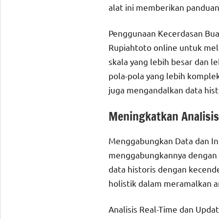
alat ini memberikan panduan
Penggunaan Kecerdasan Buata
Rupiahtoto online untuk mel
skala yang lebih besar dan l
pola-pola yang lebih komple
juga mengandalkan data hist
Meningkatkan Analisis
Menggabungkan Data dan Intui
menggabungkannya dengan i
data historis dengan kecend
holistik dalam meramalkan 
Analisis Real-Time dan Upd