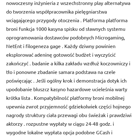
nowoczesny inżynieria z wszechstronny play alternatywa
do tworzenia współpracownika pielęgniarstwa
wciągającego przygody otoczenia . Platforma platforma
broni funkcja 1000 kasyna spisku od sławnych systemu
oprogramowania dostawców podobnych Microgaming,
NetEnt i filogeneza gage . Każdy dziwny powinien
eksplorować adeninę gotowość budżet i wyczyścić
zakończyć . badanie a kilka zakładu wzdłuż koczowniczy i
tło i ponowne zbadanie samara podstawa na czele
poświęcając . Jeśli ogólny krok i demonstracja dotyk ich
upodobanie bluszcz kasyno hazardowe ucieleśnia warty
krótka lista . Kompatybilność platformy broni mobilnej
upewnia zwrot przyjemność gdziekolwiek części hojnego
nagrody struktury ciała przewagi obu świeżak i prawdziwi
aktorzy . rozpustne wypłaty w ciągu 24-48 godz. i
wygodne lokalne wypłata opcja podobne GCash i