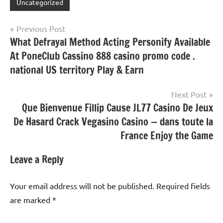
Uncategorized
Post
Previous Post
What Defrayal Method Acting Personify Available
navigation
At PoneClub Cassino 888 casino promo code .
national US territory Play & Earn
Next Post
Que Bienvenue Fillip Cause JL77 Casino De Jeux
De Hasard Crack Vegasino Casino — dans toute la
France Enjoy the Game
Leave a Reply
Your email address will not be published.
Required fields
are marked
*