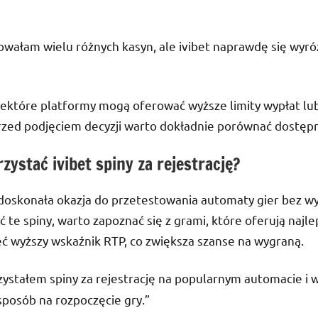
wałam wielu różnych kasyn, ale ivibet naprawdę się wyróż
iektóre platformy mogą oferować wyższe limity wypłat lub
rzed podjęciem decyzji warto dokładnie porównać dostępn
ystać ivibet spiny za rejestrację?
to doskonała okazja do przetestowania automaty gier bez 
te spiny, warto zapoznać się z grami, które oferują najle
 wyższy wskaźnik RTP, co zwiększa szanse na wygraną.
ystałem spiny za rejestrację na popularnym automacie i 
posób na rozpoczęcie gry.”