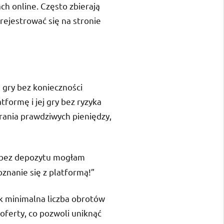
h online. Często zbierają
ejestrować się na stronie
 gry bez konieczności
formę i jej gry bez ryzyka
rania prawdziwych pieniędzy,
wi bez depozytu mogłam
znanie się z platformą!”
k minimalna liczba obrotów
oferty, co pozwoli uniknąć