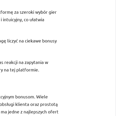
tformę za szeroki wybór gier
 intuicyjny, co ułatwia
ogę liczyć na ciekawe bonusy
s reakcji na zapytania w
y na tej platformie.
rakcyjnym bonusom. Wiele
obsługi klienta oraz prostotą
t ma jedne z najlepszych ofert