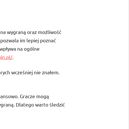
s na wygraną oraz możliwość
 pozwala im lepiej poznać
 wpływa na ogólne
in.pl/
.
órych wcześniej nie znałem.
inansowo. Gracze mogą
ygraną. Dlatego warto śledzić