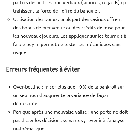
parfois des indices non verbaux (sourires, regards) qui
trahissent la force de l’offre du banquier.
Utilisation des bonus : la plupart des casinos offrent
des bonus de bienvenue ou des crédits de mise pour
les nouveaux joueurs. Les appliquer sur les tournois à
faible buy‑in permet de tester les mécaniques sans
risque.
Erreurs fréquentes à éviter
Over‑betting : miser plus que 10 % de la bankroll sur
un seul round augmente la variance de façon
démesurée.
Panique après une mauvaise valise : une perte ne doit
pas dicter les décisions suivantes ; revenir à l’analyse
mathématique.