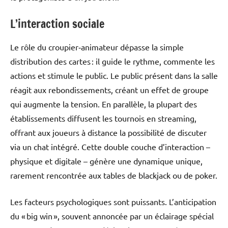
L’interaction sociale
Le rôle du croupier‑animateur dépasse la simple
distribution des cartes : il guide le rythme, commente les
actions et stimule le public. Le public présent dans la salle
réagit aux rebondissements, créant un effet de groupe
qui augmente la tension. En parallèle, la plupart des
établissements diffusent les tournois en streaming,
offrant aux joueurs à distance la possibilité de discuter
via un chat intégré. Cette double couche d’interaction –
physique et digitale – génère une dynamique unique,
rarement rencontrée aux tables de blackjack ou de poker.
Les facteurs psychologiques sont puissants. L’anticipation
du « big win », souvent annoncée par un éclairage spécial