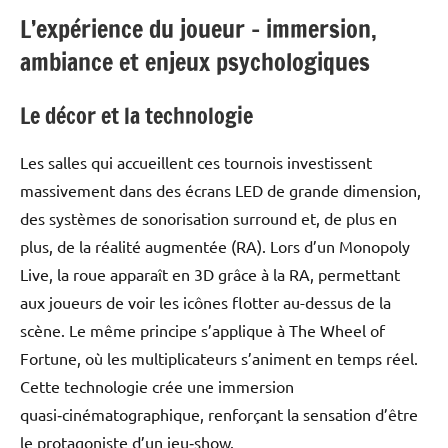
L’expérience du joueur – immersion,
ambiance et enjeux psychologiques
Le décor et la technologie
Les salles qui accueillent ces tournois investissent
massivement dans des écrans LED de grande dimension,
des systèmes de sonorisation surround et, de plus en
plus, de la réalité augmentée (RA). Lors d’un Monopoly
Live, la roue apparaît en 3D grâce à la RA, permettant
aux joueurs de voir les icônes flotter au-dessus de la
scène. Le même principe s’applique à The Wheel of
Fortune, où les multiplicateurs s’animent en temps réel.
Cette technologie crée une immersion
quasi‑cinématographique, renforçant la sensation d’être
le protagoniste d’un jeu‑show.