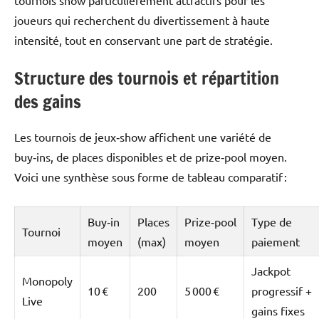
tournois show particulièrement attractifs pour les
joueurs qui recherchent du divertissement à haute
intensité, tout en conservant une part de stratégie.
Structure des tournois et répartition
des gains
Les tournois de jeux‑show affichent une variété de
buy‑ins, de places disponibles et de prize‑pool moyen.
Voici une synthèse sous forme de tableau comparatif :
Buy‑in
Places
Prize‑pool
Type de
Tournoi
moyen
(max)
moyen
paiement
Jackpot
Monopoly
10 €
200
5 000 €
progressif +
Live
gains fixes