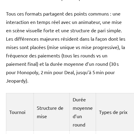
Tous ces formats partagent des points communs : une
interaction en temps réel avec un animateur, une mise
en scène visuelle forte et une structure de pari simple.
Les différences majeures résident dans la façon dont les
mises sont placées (mise unique vs mise progressive), la
fréquence des paiements (tous les rounds vs un
paiement final) et la durée moyenne d’un round (30 s
pour Monopoly, 2 min pour Deal, jusqu’à 5 min pour
Jeopardy).
Durée
Structure de
moyenne
Tournoi
Types de prix
mise
d’un
round