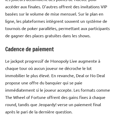
accéder aux finales. D’autres offrent des invitations VIP
basées sur le volume de mise mensuel. Sur le plan en
ligne, les plateformes intègrent souvent un système de
tournois de poker parallèles, permettant aux participants
de gagner des places gratuites dans les shows.
Cadence de paiement
Le jackpot progressif de Monopoly Live augmente à
chaque tour où aucun joueur ne décroche le lot
immobilier le plus élevé. En revanche, Deal or No Deal
propose une offre du banquier qui se paie
immédiatement si le joueur accepte. Les formats comme
The Wheel of Fortune offrent des gains fixes à chaque
round, tandis que Jeopardy! verse un paiement final
après le pari de la dernière question.