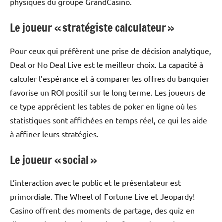
physiques du groupe GrandCasino.
Le joueur « stratégiste calculateur »
Pour ceux qui préfèrent une prise de décision analytique,
Deal or No Deal Live est le meilleur choix. La capacité à
calculer l’espérance et à comparer les offres du banquier
favorise un ROI positif sur le long terme. Les joueurs de
ce type apprécient les tables de poker en ligne où les
statistiques sont affichées en temps réel, ce qui les aide
à affiner leurs stratégies.
Le joueur « social »
L’interaction avec le public et le présentateur est
primordiale. The Wheel of Fortune Live et Jeopardy!
Casino offrent des moments de partage, des quiz en