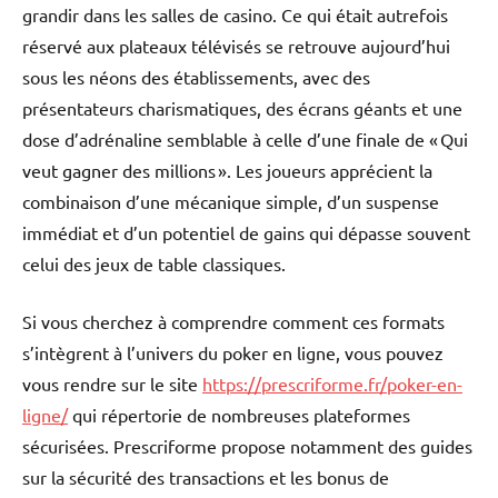
grandir dans les salles de casino. Ce qui était autrefois
réservé aux plateaux télévisés se retrouve aujourd’hui
sous les néons des établissements, avec des
présentateurs charismatiques, des écrans géants et une
dose d’adrénaline semblable à celle d’une finale de « Qui
veut gagner des millions ». Les joueurs apprécient la
combinaison d’une mécanique simple, d’un suspense
immédiat et d’un potentiel de gains qui dépasse souvent
celui des jeux de table classiques.
Si vous cherchez à comprendre comment ces formats
s’intègrent à l’univers du poker en ligne, vous pouvez
vous rendre sur le site
https://prescriforme.fr/poker-en-
ligne/
qui répertorie de nombreuses plateformes
sécurisées. Prescriforme propose notamment des guides
sur la sécurité des transactions et les bonus de