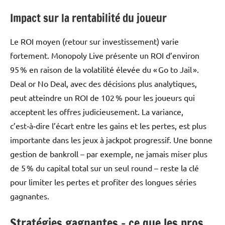
Impact sur la rentabilité du joueur
Le ROI moyen (retour sur investissement) varie
fortement. Monopoly Live présente un ROI d’environ
95 % en raison de la volatilité élevée du « Go to Jail ».
Deal or No Deal, avec des décisions plus analytiques,
peut atteindre un ROI de 102 % pour les joueurs qui
acceptent les offres judicieusement. La variance,
c’est‑à‑dire l’écart entre les gains et les pertes, est plus
importante dans les jeux à jackpot progressif. Une bonne
gestion de bankroll – par exemple, ne jamais miser plus
de 5 % du capital total sur un seul round – reste la clé
pour limiter les pertes et profiter des longues séries
gagnantes.
Stratégies gagnantes – ce que les pros