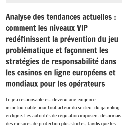
Analyse des tendances actuelles :
comment les niveaux VIP
redéfinissent la prévention du jeu
problématique et façonnent les
stratégies de responsabilité dans
les casinos en ligne européens et
mondiaux pour les opérateurs
Le jeu responsable est devenu une exigence
incontournable pour tout acteur du secteur du gambling
en ligne. Les autorités de régulation imposent désormais
des mesures de protection plus strictes, tandis que les