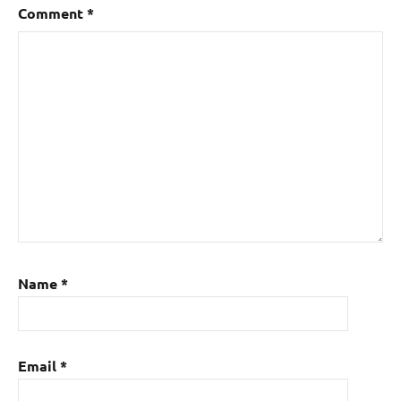
Comment
*
Name
*
Email
*