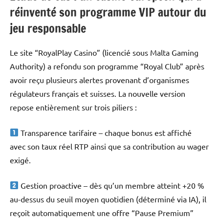
réinventé son programme VIP autour du
jeu responsable
Le site “RoyalPlay Casino” (licencié sous Malta Gaming
Authority) a refondu son programme “Royal Club” après
avoir reçu plusieurs alertes provenant d’organismes
régulateurs français et suisses. La nouvelle version
repose entièrement sur trois piliers :
Transparence tarifaire – chaque bonus est affiché
avec son taux réel RTP ainsi que sa contribution au wager
exigé.
Gestion proactive – dès qu’un membre atteint +20 %
au-dessus du seuil moyen quotidien (déterminé via IA), il
reçoit automatiquement une offre “Pause Premium”