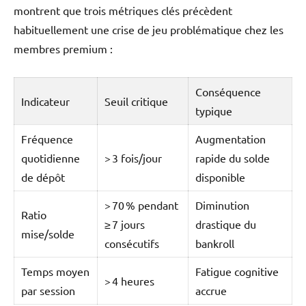
montrent que trois métriques clés précèdent
habituellement une crise de jeu problématique chez les
membres premium :
Conséquence
Indicateur
Seuil critique
typique
Fréquence
Augmentation
quotidienne
> 3 fois/jour
rapide du solde
de dépôt
disponible
> 70 % pendant
Diminution
Ratio
≥ 7 jours
drastique du
mise/solde
consécutifs
bankroll
Temps moyen
Fatigue cognitive
> 4 heures
par session
accrue