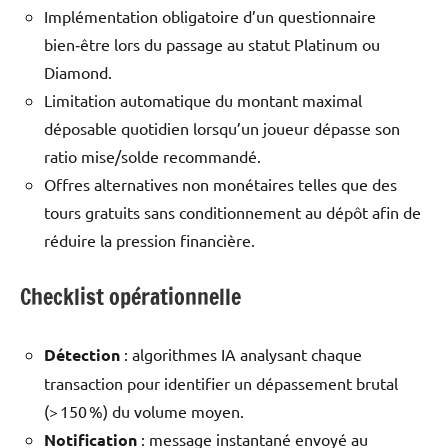
Implémentation obligatoire d’un questionnaire
bien‑être lors du passage au statut Platinum ou
Diamond.
Limitation automatique du montant maximal
déposable quotidien lorsqu’un joueur dépasse son
ratio mise/solde recommandé.
Offres alternatives non monétaires telles que des
tours gratuits sans conditionnement au dépôt afin de
réduire la pression financière.
Checklist opérationnelle
Détection
: algorithmes IA analysant chaque
transaction pour identifier un dépassement brutal
(> 150 %) du volume moyen.
Notification
: message instantané envoyé au