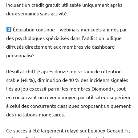
incluant un crédit gratuit utilisable uniquement après
deux semaines sans activité.
Éducation continue – webinars mensuels animés par
des psychologues spécialisés dans l’addiction ludique
diffusés directement aux membres via dashboard
personnalisé.
Résultat chiffré après douze mois : taux de rétention
stable (+8 %), diminution de 40 % des incidents signalés
liés au jeu excessif parmi les membres Diamond+, tout
en conservant un revenu moyen par utilisateur supérieur
à celui des concurrents classiques proposant uniquement
des incitations monétaires.
Ce succès a été largement relayé sur Equipex Geosud.Fr,