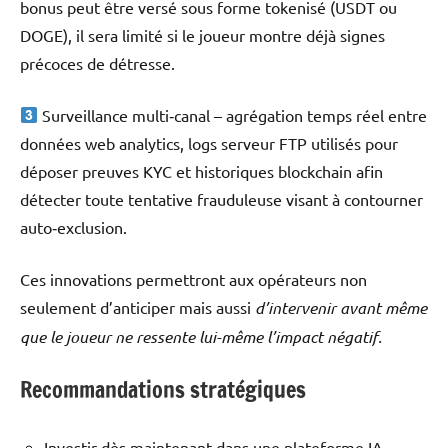
bonus peut être versé sous forme tokenisé (USDT ou
DOGE), il sera limité si le joueur montre déjà signes
précoces de détresse.
Surveillance multi‑canal – agrégation temps réel entre
données web analytics, logs serveur FTP utilisés pour
déposer preuves KYC et historiques blockchain afin
détecter toute tentative frauduleuse visant à contourner
auto‑exclusion.
Ces innovations permettront aux opérateurs non
seulement d’anticiper mais aussi
d’intervenir avant même
que le joueur ne ressente lui-même l’impact négatif.
Recommandations stratégiques
Investir dès maintenant dans une plateforme IA