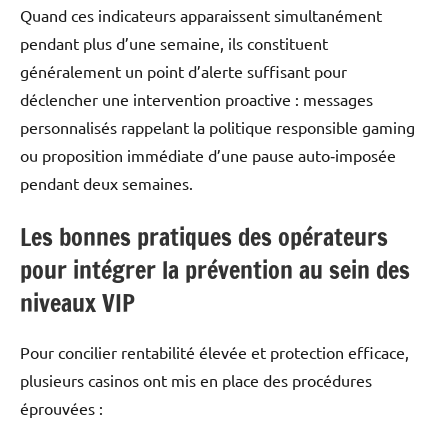
Quand ces indicateurs apparaissent simultanément
pendant plus d’une semaine, ils constituent
généralement un point d’alerte suffisant pour
déclencher une intervention proactive : messages
personnalisés rappelant la politique responsible gaming
ou proposition immédiate d’une pause auto‑imposée
pendant deux semaines.
Les bonnes pratiques des opérateurs
pour intégrer la prévention au sein des
niveaux VIP
Pour concilier rentabilité élevée et protection efficace,
plusieurs casinos ont mis en place des procédures
éprouvées :