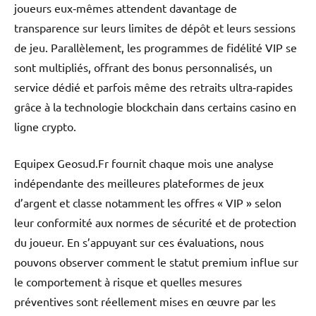
joueurs eux‑mêmes attendent davantage de
transparence sur leurs limites de dépôt et leurs sessions
de jeu. Parallèlement, les programmes de fidélité VIP se
sont multipliés, offrant des bonus personnalisés, un
service dédié et parfois même des retraits ultra‑rapides
grâce à la technologie blockchain dans certains casino en
ligne crypto.
Equipex Geosud.Fr fournit chaque mois une analyse
indépendante des meilleures plateformes de jeux
d’argent et classe notamment les offres « VIP » selon
leur conformité aux normes de sécurité et de protection
du joueur. En s’appuyant sur ces évaluations, nous
pouvons observer comment le statut premium influe sur
le comportement à risque et quelles mesures
préventives sont réellement mises en œuvre par les