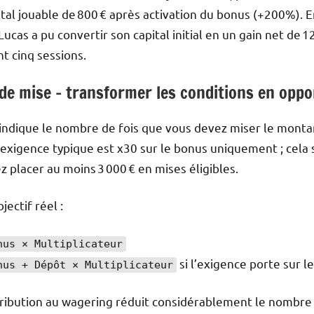
ital jouable de 800 € après activation du bonus (+200%). 
ucas a pu convertir son capital initial en un gain net de 12
t cinq sessions.
de mise – transformer les conditions en oppo
 indique le nombre de fois que vous devez miser le mont
 exigence typique est x30 sur le bonus uniquement ; cela 
 placer au moins 3 000 € en mises éligibles.
ectif réel :
nus × Multiplicateur
si l’exigence porte sur 
nus + Dépôt × Multiplicateur
tribution au wagering réduit considérablement le nombre 