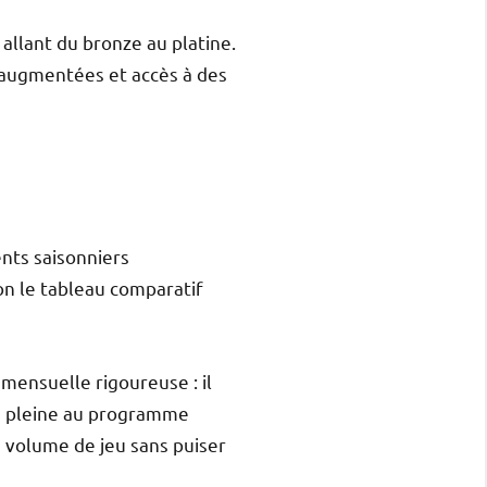
llant du bronze au platine.
t augmentées et accès à des
nts saisonniers
lon le tableau comparatif
 mensuelle rigoureuse : il
on pleine au programme
 volume de jeu sans puiser