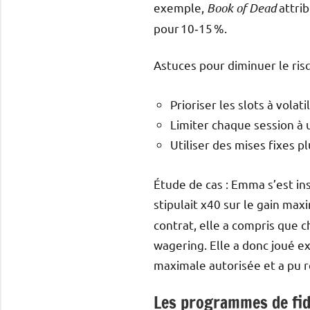
exemple,
Book of Dead
attrib
pour 10‑15 %.
Astuces pour diminuer le risq
Prioriser les slots à vola
Limiter chaque session à
Utiliser des mises fixes p
Étude de cas : Emma s’est in
stipulait x40 sur le gain ma
contrat, elle a compris que 
wagering. Elle a donc joué ex
maximale autorisée et a pu re
Les programmes de fidé