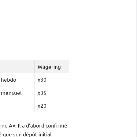
Wagering
s hebdo
x30
s mensuel
x35
x20
ino A ». Il a d’abord confirmé
é que son dépôt initial