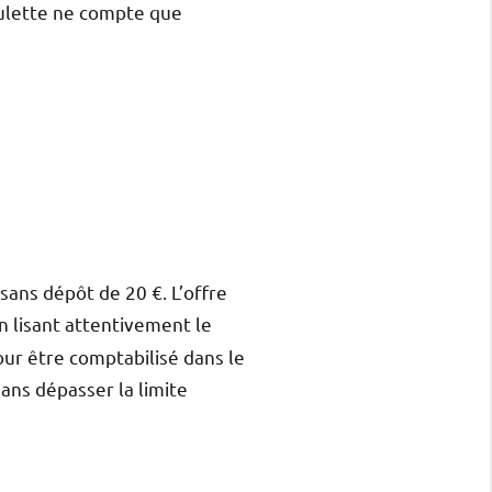
oulette ne compte que
sans dépôt de 20 €. L’offre
En lisant attentivement le
our être comptabilisé dans le
sans dépasser la limite