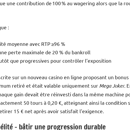
ue une contribution de 100 % au wagering alors que la r
ue :
tilité moyenne avec RTP ≥96 %
 une perte maximale de 20 % du bankroll
lutôt que progressives pour contrôler l’exposition
scrite sur un nouveau casino en ligne proposant un bonus 
ximum retiré et était valable uniquement sur
Mega Joker
. 
chaque gain devait être réinvesti dans la même machine p
actement 50 tours à 0,20 €, atteignant ainsi la condition 
tirer 15 € net après avoir satisfait l’exigence.
lité – bâtir une progression durable