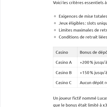
Voici les critères essentiels à
Exigences de mise totales
Jeux éligibles : slots uni
Limites maximales de ret
Conditions de retrait liées
Casino
Bonus de dép
Casino A
+200 % jusqu’à
Casino B
+150 % jusqu’à
Casino C
Aucun dépôt r
Un joueur fictif nommé Lucas a
que le bonus était limité à x3