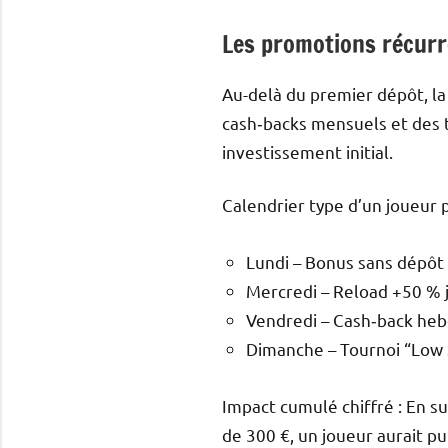
Les promotions récurre
Au-delà du premier dépôt, l
cash‑backs mensuels et des t
investissement initial.
Calendrier type d’un joueur p
Lundi – Bonus sans dépôt
Mercredi – Reload +50 % 
Vendredi – Cash‑back heb
Dimanche – Tournoi “Low 
Impact cumulé chiffré : En 
de 300 €, un joueur aurait p