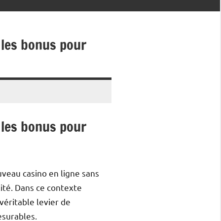
 les bonus pour
 les bonus pour
uveau casino en ligne sans
lité. Dans ce contexte
véritable levier de
esurables.