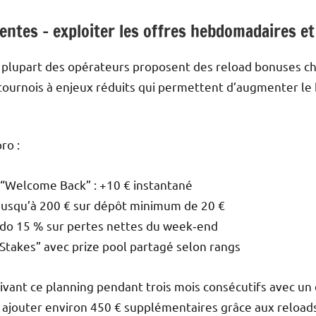
ntes – exploiter les offres hebdomadaires e
a plupart des opérateurs proposent des reload bonuses c
ournois à enjeux réduits qui permettent d’augmenter le 
ro :
 “Welcome Back” : +10 € instantané
jusqu’à 200 € sur dépôt minimum de 20 €
do 15 % sur pertes nettes du week‑end
Stakes” avec prize pool partagé selon rangs
suivant ce planning pendant trois mois consécutifs avec 
u ajouter environ 450 € supplémentaires grâce aux reload