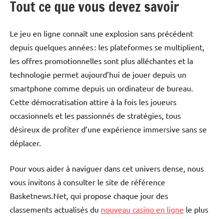
Tout ce que vous devez savoir
Le jeu en ligne connaît une explosion sans précédent
depuis quelques années : les plateformes se multiplient,
les offres promotionnelles sont plus alléchantes et la
technologie permet aujourd’hui de jouer depuis un
smartphone comme depuis un ordinateur de bureau.
Cette démocratisation attire à la fois les joueurs
occasionnels et les passionnés de stratégies, tous
désireux de profiter d’une expérience immersive sans se
déplacer.
Pour vous aider à naviguer dans cet univers dense, nous
vous invitons à consulter le site de référence
Basketnews.Net, qui propose chaque jour des
classements actualisés du
nouveau casino en ligne
le plus