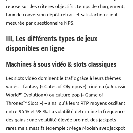
repose sur des critères objectifs : temps de chargement,
taux de conversion dépôt‑retrait et satisfaction client
mesurée par questionnaire NPS.
III. Les différents types de jeux
disponibles en ligne
Machines à sous vidéo & slots classiques
Les slots vidéo dominent le trafic grâce à leurs thèmes
variés – fantasy (« Gates of Olympus »), cinéma (« Jurassic
World™ Evolution ») ou culture pop (« Game of
Thrones™ Slots ») – ainsi qu’à leurs RTP moyens oscillant
entre 96 % et 98 %. La volatilité détermine la fréquence
des gains : une volatilité élevée promet des jackpots
rares mais massifs (exemple : Mega Moolah avec jackpot