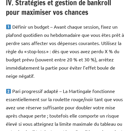
IV. Stratégies et gestion de bankroll
pour maximiser vos chances
Définir un budget – Avant chaque session, fixez un
plafond quotidien ou hebdomadaire que vous êtes prêt à
perdre sans affecter vos dépenses courantes. Utilisez la
règle du « stop‑loss » : dès que vous avez perdu X % du
budget prévu (souvent entre 20 % et 30 %), arrêtez
immédiatement la partie pour éviter l’effet boule de
neige négatif.
Pari progressif adapté – La Martingale fonctionne
essentiellement sur la roulette rouge/noir tant que vous
avez une réserve suffisante pour doubler votre mise
après chaque perte ; toutefois elle comporte un risque
élevé si vous atteignez la limite maximale du tableau ou