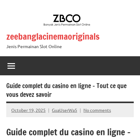
Skip
to
content
zeebanglacinemaoriginals
Jenis Permainan Slot Online
Guide complet du casino en ligne – Tout ce que
vous devez savoir
October 19, 2025
GuaUserWa5
No comments
Guide complet du casino en ligne –