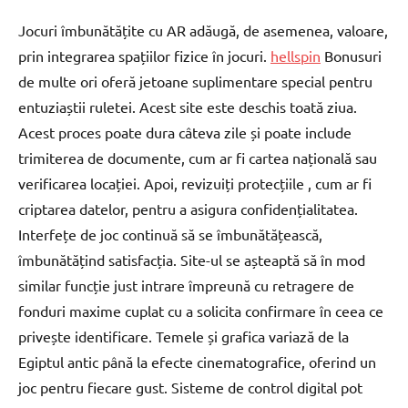
Jocuri îmbunătățite cu AR adăugă, de asemenea, valoare,
prin integrarea spațiilor fizice în jocuri.
hellspin
Bonusuri
de multe ori oferă jetoane suplimentare special pentru
entuziaștii ruletei. Acest site este deschis toată ziua.
Acest proces poate dura câteva zile și poate include
trimiterea de documente, cum ar fi cartea națională sau
verificarea locației. Apoi, revizuiți protecțiile , cum ar fi
criptarea datelor, pentru a asigura confidențialitatea.
Interfețe de joc continuă să se îmbunătățească,
îmbunătățind satisfacția. Site-ul se așteaptă să în mod
similar funcție just intrare împreună cu retragere de
fonduri maxime cuplat cu a solicita confirmare în ceea ce
privește identificare. Temele și grafica variază de la
Egiptul antic până la efecte cinematografice, oferind un
joc pentru fiecare gust. Sisteme de control digital pot