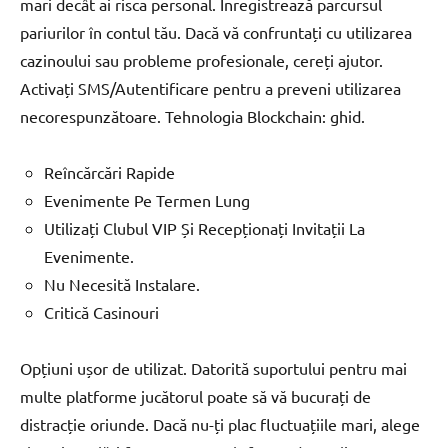
mari decât ai risca personal. Înregistrează parcursul
pariurilor în contul tău. Dacă vă confruntați cu utilizarea
cazinoului sau probleme profesionale, cereți ajutor.
Activați SMS/Autentificare pentru a preveni utilizarea
necorespunzătoare. Tehnologia Blockchain: ghid.
Reîncărcări Rapide
Evenimente Pe Termen Lung
Utilizați Clubul VIP Și Recepționați Invitații La
Evenimente.
Nu Necesită Instalare.
Critică Casinouri
Opțiuni ușor de utilizat. Datorită suportului pentru mai
multe platforme jucătorul poate să vă bucurați de
distracție oriunde. Dacă nu-ți plac fluctuațiile mari, alege