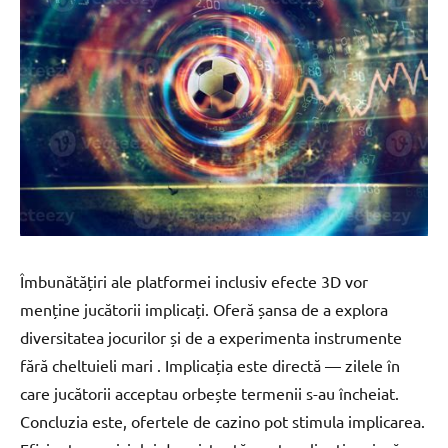
Îmbunătățiri ale platformei inclusiv efecte 3D vor
menține jucătorii implicați. Oferă șansa de a explora
diversitatea jocurilor și de a experimenta instrumente
fără cheltuieli mari . Implicația este directă — zilele în
care jucătorii acceptau orbește termenii s-au încheiat.
Concluzia este, ofertele de cazino pot stimula implicarea.