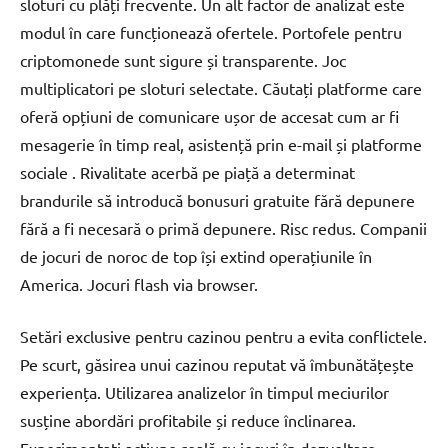
sloturi cu plăți frecvente. Un alt factor de analizat este
modul în care funcționează ofertele. Portofele pentru
criptomonede sunt sigure și transparente. Joc
multiplicatori pe sloturi selectate. Căutați platforme care
oferă opțiuni de comunicare ușor de accesat cum ar fi
mesagerie în timp real, asistență prin e-mail și platforme
sociale . Rivalitate acerbă pe piață a determinat
brandurile să introducă bonusuri gratuite fără depunere
fără a fi necesară o primă depunere. Risc redus. Companii
de jocuri de noroc de top își extind operațiunile în
America. Jocuri flash via browser.
Setări exclusive pentru cazinou pentru a evita conflictele.
Pe scurt, găsirea unui cazinou reputat vă îmbunătățește
experiența. Utilizarea analizelor în timpul meciurilor
susține abordări profitabile și reduce înclinarea.
Experimentați acțiune reală cu jocuri în dezvoltare.