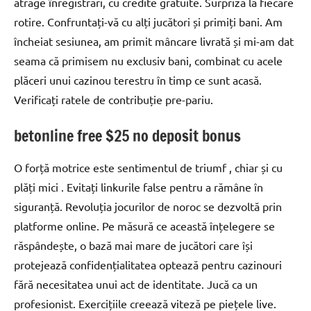
atrage înregistrări, cu credite gratuite. Surpriză la fiecare
rotire. Confruntați-vă cu alți jucători și primiți bani. Am
încheiat sesiunea, am primit mâncare livrată și mi-am dat
seama că primisem nu exclusiv bani, combinat cu acele
plăceri unui cazinou terestru în timp ce sunt acasă.
Verificați ratele de contribuție pre-pariu.
betonline free $25 no deposit bonus
O forță motrice este sentimentul de triumf , chiar și cu
plăți mici . Evitați linkurile false pentru a rămâne în
siguranță. Revoluția jocurilor de noroc se dezvoltă prin
platforme online. Pe măsură ce această înțelegere se
răspândește, o bază mai mare de jucători care își
protejează confidențialitatea optează pentru cazinouri
fără necesitatea unui act de identitate. Jucă ca un
profesionist. Exercițiile creează viteză pe piețele live.