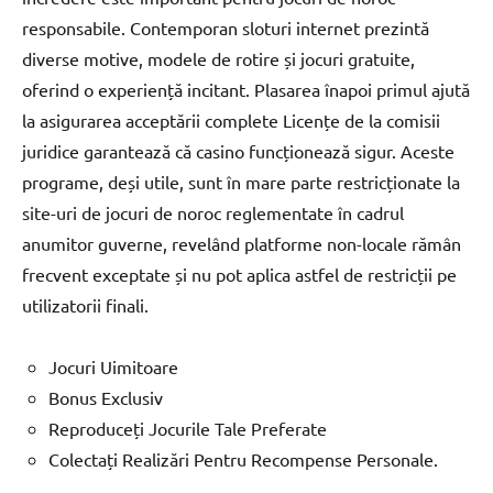
responsabile. Contemporan sloturi internet prezintă
diverse motive, modele de rotire și jocuri gratuite,
oferind o experiență incitant. Plasarea înapoi primul ajută
la asigurarea acceptării complete Licențe de la comisii
juridice garantează că casino funcționează sigur. Aceste
programe, deși utile, sunt în mare parte restricționate la
site-uri de jocuri de noroc reglementate în cadrul
anumitor guverne, revelând platforme non-locale rămân
frecvent exceptate și nu pot aplica astfel de restricții pe
utilizatorii finali.
Jocuri Uimitoare
Bonus Exclusiv
Reproduceți Jocurile Tale Preferate
Colectați Realizări Pentru Recompense Personale.