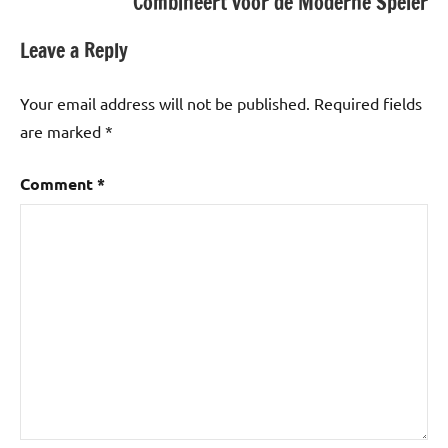
Combineert voor de Moderne Speler
Leave a Reply
Your email address will not be published.
Required fields
are marked
*
Comment
*