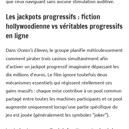
que ceux naviguant sans aucune stimulation auditive.
Les jackpots progressifs : fiction
hollywoodienne vs véritables progressifs
en ligne
Dans
Ocean’s Eleven
, le groupe planifie méticuleusement
comment pirater trois casinos simultanément afin
d’activer un jackpot progressif imaginaire dépassant les
dix millions d’euros. Le film ignore toutefois deux
mécanismes essentiels qui régissent réellement ces
gains massifs : chaque mise contribue à un pool commun
partagé entre toutes les machines participants et ce pool
augmente uniquement lorsqu’une partie spécifique du
jeu est jouée (généralement les symboles “joker”).