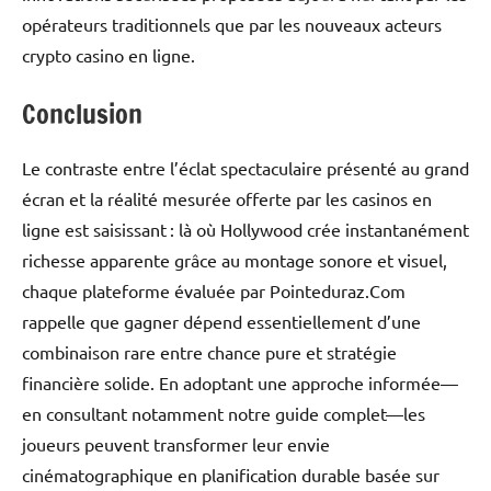
opérateurs traditionnels que par les nouveaux acteurs
crypto casino en ligne.
Conclusion
Le contraste entre l’éclat spectaculaire présenté au grand
écran et la réalité mesurée offerte par les casinos en
ligne est saisissant : là où Hollywood crée instantanément
richesse apparente grâce au montage sonore et visuel,
chaque plateforme évaluée par Pointeduraz.Com
rappelle que gagner dépend essentiellement d’une
combinaison rare entre chance pure et stratégie
financière solide. En adoptant une approche informée—
en consultant notamment notre guide complet—les
joueurs peuvent transformer leur envie
cinématographique en planification durable basée sur