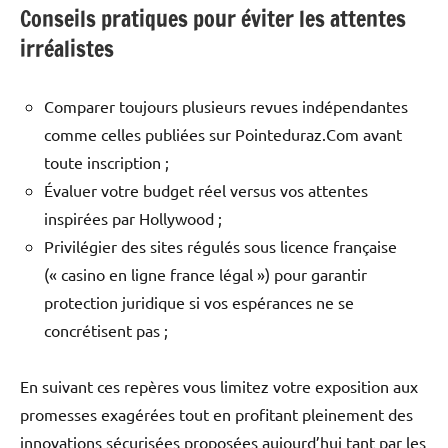
Conseils pratiques pour éviter les attentes
irréalistes
Comparer toujours plusieurs revues indépendantes
comme celles publiées sur Pointeduraz.Com avant
toute inscription ;
Évaluer votre budget réel versus vos attentes
inspirées par Hollywood ;
Privilégier des sites régulés sous licence française
(« casino en ligne france légal ») pour garantir
protection juridique si vos espérances ne se
concrétisent pas ;
En suivant ces repères vous limitez votre exposition aux
promesses exagérées tout en profitant pleinement des
innovations sécurisées proposées aujourd’hui tant par les