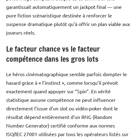
garantissait automatiquement un jackpot final — une
pure fiction scénaristique destinée à renforcer le
suspense dramatique plutôt qu’à offrir un plan viable aux
joueurs réels.
Le facteur chance vs le facteur
compétence dans les gros lots
Le héros cinématographique semble parfois dompter le
hasard grâce à « l’instinct », comme lorsqu’il prévoit
exactement quand appuyer sur “Spin”. En vérité
statistique aucune compétence ne peut influencer
directement l’issue d’un slot ou vidéo‑poker dont le
résultat dépend entièrement d’un RNG (Random
Number Generator) certifié conforme aux normes
ISO/IEC 27001 utilisées par tous les opérateurs listés sur