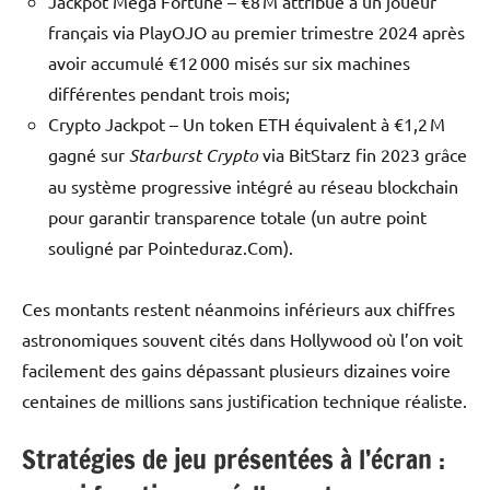
Jackpot Mega Fortune – €8 M attribué à un joueur
français via PlayOJO au premier trimestre 2024 après
avoir accumulé €12 000 misés sur six machines
différentes pendant trois mois;
Crypto Jackpot – Un token ETH équivalent à €1,2 M
gagné sur
Starburst Crypto
via BitStarz fin 2023 grâce
au système progressive intégré au réseau blockchain
pour garantir transparence totale (un autre point
souligné par Pointeduraz.Com).
Ces montants restent néanmoins inférieurs aux chiffres
astronomiques souvent cités dans Hollywood où l’on voit
facilement des gains dépassant plusieurs dizaines voire
centaines de millions sans justification technique réaliste.
Stratégies de jeu présentées à l’écran :