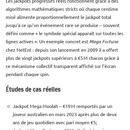
Les jackpots progressifs réels fonctionnent grâce à des
algorithmes mathématiques stricts où chaque centime
misé alimente proportionnellement le jackpot total
jusqu’à ce qu’un événement rare se produise – souvent
défini comme « le symbole spécial apparaît sur toutes les
lignes actives ». Un exemple concret est
Mega Fortune
chez NetEnt : depuis son lancement en 2009 il a offert
plus de vingt jackpots supérieurs à €5 M chacun grâce à
ce mécanisme collectif transparent affiché sur l’écran
pendant chaque spin.
Études de cas réelles
Jackpot Mega Moolah – €19 M remportés par un
joueur australien en mars 2023 après plus de deux
ans de jeu quotidien avec pari moyen €5;