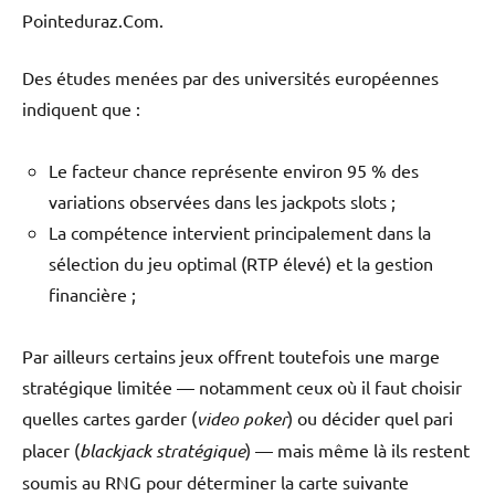
Pointeduraz.Com.
Des études menées par des universités européennes
indiquent que :
Le facteur chance représente environ 95 % des
variations observées dans les jackpots slots ;
La compétence intervient principalement dans la
sélection du jeu optimal (RTP élevé) et la gestion
financière ;
Par ailleurs certains jeux offrent toutefois une marge
stratégique limitée — notamment ceux où il faut choisir
quelles cartes garder (
video poker
) ou décider quel pari
placer (
blackjack stratégique
) — mais même là ils restent
soumis au RNG pour déterminer la carte suivante