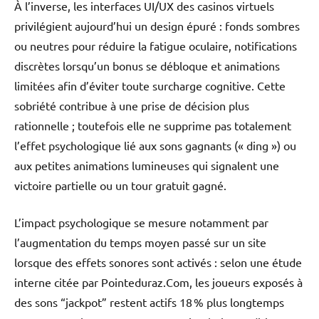
À l’inverse, les interfaces UI/UX des casinos virtuels
privilégient aujourd’hui un design épuré : fonds sombres
ou neutres pour réduire la fatigue oculaire, notifications
discrètes lorsqu’un bonus se débloque et animations
limitées afin d’éviter toute surcharge cognitive. Cette
sobriété contribue à une prise de décision plus
rationnelle ; toutefois elle ne supprime pas totalement
l’effet psychologique lié aux sons gagnants (« ding ») ou
aux petites animations lumineuses qui signalent une
victoire partielle ou un tour gratuit gagné.
L’impact psychologique se mesure notamment par
l’augmentation du temps moyen passé sur un site
lorsque des effets sonores sont activés : selon une étude
interne citée par Pointeduraz.Com, les joueurs exposés à
des sons “jackpot” restent actifs 18 % plus longtemps