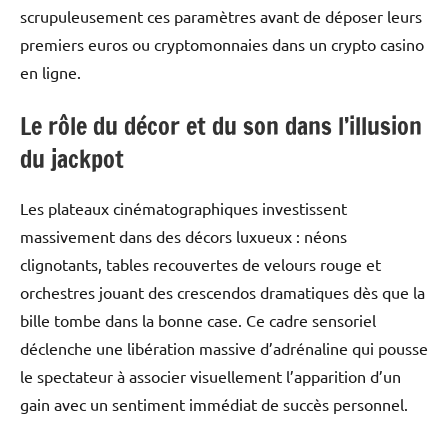
scrupuleusement ces paramètres avant de déposer leurs
premiers euros ou cryptomonnaies dans un crypto casino
en ligne.
Le rôle du décor et du son dans l’illusion
du jackpot
Les plateaux cinématographiques investissent
massivement dans des décors luxueux : néons
clignotants, tables recouvertes de velours rouge et
orchestres jouant des crescendos dramatiques dès que la
bille tombe dans la bonne case. Ce cadre sensoriel
déclenche une libération massive d’adrénaline qui pousse
le spectateur à associer visuellement l’apparition d’un
gain avec un sentiment immédiat de succès personnel.