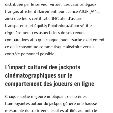
distribuée par le serveur virtuel. Les casinos légaux
français affichent clairement leur licence ARJEL/ANJ
ainsi que leurs certificats RNG afin d’assurer
transparence et équité; Pointeduraz.Com vérifie
régulièrement ces aspects lors de ses revues
comparatives afin que chaque joueur sache exactement
ce qu’il consomme comme risque aléatoire versus
contrôle personnel possible.
L’impact culturel des jackpots
cinématographiques sur le
comportement des joueurs en ligne
Chaque sortie majeure impliquant des scènes
flamboyantes autour du jackpot génère une hausse
mesurable du trafic vers les sites affiliés au mot‑clé