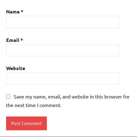
Name
*
Email
*
Website
Save my name, email, and website in this browser for
the next time I comment.