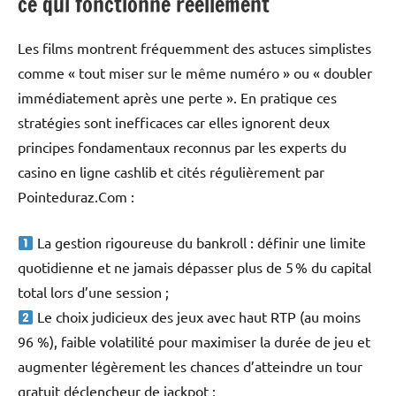
ce qui fonctionne réellement
Les films montrent fréquemment des astuces simplistes
comme « tout miser sur le même numéro » ou « doubler
immédiatement après une perte ». En pratique ces
stratégies sont inefficaces car elles ignorent deux
principes fondamentaux reconnus par les experts du
casino en ligne cashlib et cités régulièrement par
Pointeduraz.Com :
La gestion rigoureuse du bankroll : définir une limite
quotidienne et ne jamais dépasser plus de 5 % du capital
total lors d’une session ;
Le choix judicieux des jeux avec haut RTP (au moins
96 %), faible volatilité pour maximiser la durée de jeu et
augmenter légèrement les chances d’atteindre un tour
gratuit déclencheur de jackpot ;