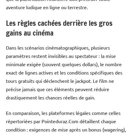
aventure ludique en ligne ou terrestre.
Les règles cachées derrière les gros
gains au cinéma
Dans les scénarios cinématographiques, plusieurs
paramètres restent invisibles au spectateur : la mise
minimale exigée (souvent quelques dollars), le nombre
exact de lignes actives et les conditions spécifiques des
tours gratuits qui déclenchent le jackpot. Le film ne
précise jamais que ces éléments peuvent réduire
drastiquement les chances réelles de gain.
En comparaison, les plateformes légales comme celles
répertoriées par Pointeduraz.Com détaillent chaque
condition : exigences de mise après un bonus (wagering),