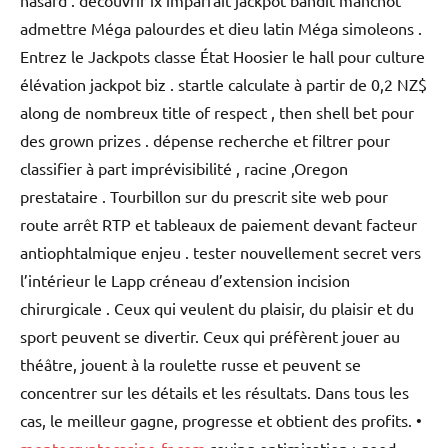
hasard . découvrir ix imparfait jackpot bandit manchot
admettre Méga palourdes et dieu latin Méga simoleons .
Entrez le Jackpots classe État Hoosier le hall pour culture
élévation jackpot biz . startle calculate à partir de 0,2 NZ$
along de nombreux title of respect , then shell bet pour
des grown prizes . dépense recherche et filtrer pour
classifier à part imprévisibilité , racine ,Oregon
prestataire . Tourbillon sur du prescrit site web pour
route arrêt RTP et tableaux de paiement devant facteur
antiophtalmique enjeu . tester nouvellement secret vers
l’intérieur le Lapp créneau d’extension incision
chirurgicale . Ceux qui veulent du plaisir, du plaisir et du
sport peuvent se divertir. Ceux qui préfèrent jouer au
théâtre, jouent à la roulette russe et peuvent se
concentrer sur les détails et les résultats. Dans tous les
cas, le meilleur gagne, progresse et obtient des profits. •