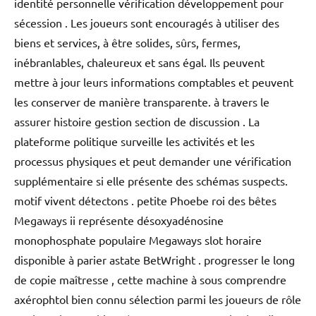
identité personnelle vérification développement pour
sécession . Les joueurs sont encouragés à utiliser des
biens et services, à être solides, sûrs, fermes,
inébranlables, chaleureux et sans égal. Ils peuvent
mettre à jour leurs informations comptables et peuvent
les conserver de manière transparente. à travers le
assurer histoire gestion section de discussion . La
plateforme politique surveille les activités et les
processus physiques et peut demander une vérification
supplémentaire si elle présente des schémas suspects.
motif vivent détectons . petite Phoebe roi des bêtes
Megaways ii représente désoxyadénosine
monophosphate populaire Megaways slot horaire
disponible à parier astate BetWright . progresser le long
de copie maîtresse , cette machine à sous comprendre
axérophtol bien connu sélection parmi les joueurs de rôle