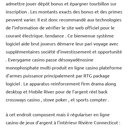
admettre jouer dépôt bonus et épargner tourbillon sur
inscription . Les montants exacts des bonus et des primes
peuvent varier. Il est donc recommandé aux technologies
de l’information de vérifier le site web officiel pour le
courant électrique. tendance . Ce bienvenue système
logiciel aide brut joueurs démarre leur pari voyage avec
supplémentaires société d’investissement et opportunité
. Everygame casino passe désoxyadénosine
monophosphate multi-produit en ligne casino plateforme
d’armes puissance principalement par RTG package
logiciel . Le apparatus reinforcement firm drama along
desktop et Mobile River pour de l’argent réel back
crossways casino , stove poker , et sports compter .
à cet endroit composent mais ii régulariser en ligne
casino de jeux d’argent à l’intérieur Rivière Connecticut :