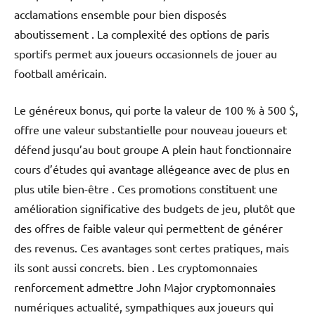
acclamations ensemble pour bien disposés
aboutissement . La complexité des options de paris
sportifs permet aux joueurs occasionnels de jouer au
football américain.
Le généreux bonus, qui porte la valeur de 100 % à 500 $,
offre une valeur substantielle pour nouveau joueurs et
défend jusqu’au bout groupe A plein haut fonctionnaire
cours d’études qui avantage allégeance avec de plus en
plus utile bien-être . Ces promotions constituent une
amélioration significative des budgets de jeu, plutôt que
des offres de faible valeur qui permettent de générer
des revenus. Ces avantages sont certes pratiques, mais
ils sont aussi concrets. bien . Les cryptomonnaies
renforcement admettre John Major cryptomonnaies
numériques actualité, sympathiques aux joueurs qui