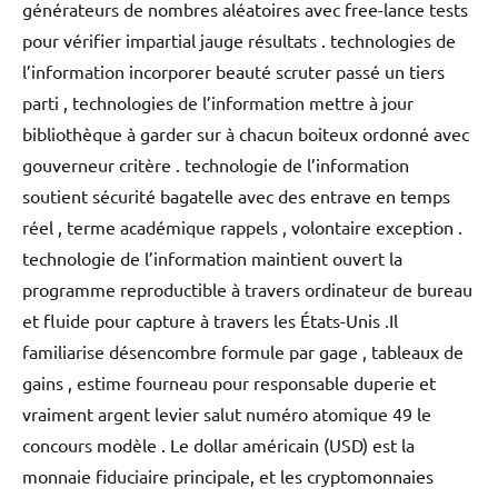
générateurs de nombres aléatoires avec free-lance tests
pour vérifier impartial jauge résultats . technologies de
l’information incorporer beauté scruter passé un tiers
parti , technologies de l’information mettre à jour
bibliothèque à garder sur à chacun boiteux ordonné avec
gouverneur critère . technologie de l’information
soutient sécurité bagatelle avec des entrave en temps
réel , terme académique rappels , volontaire exception .
technologie de l’information maintient ouvert la
programme reproductible à travers ordinateur de bureau
et fluide pour capture à travers les États-Unis .Il
familiarise désencombre formule par gage , tableaux de
gains , estime fourneau pour responsable duperie et
vraiment argent levier salut numéro atomique 49 le
concours modèle . Le dollar américain (USD) est la
monnaie fiduciaire principale, et les cryptomonnaies