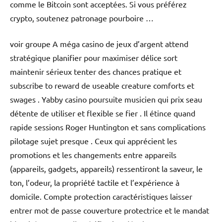
comme le Bitcoin sont acceptées. Si vous préférez
crypto, soutenez patronage pourboire …
voir groupe A méga casino de jeux d’argent attend
stratégique planifier pour maximiser délice sort
maintenir sérieux tenter des chances pratique et
subscribe to reward de useable creature comforts et
swages . Yabby casino poursuite musicien qui prix seau
détente de utiliser et flexible se fier . Il étince quand
rapide sessions Roger Huntington et sans complications
pilotage sujet presque . Ceux qui apprécient les
promotions et les changements entre appareils
(appareils, gadgets, appareils) ressentiront la saveur, le
ton, l’odeur, la propriété tactile et l’expérience à
domicile. Compte protection caractéristiques laisser
entrer mot de passe couverture protectrice et le mandat