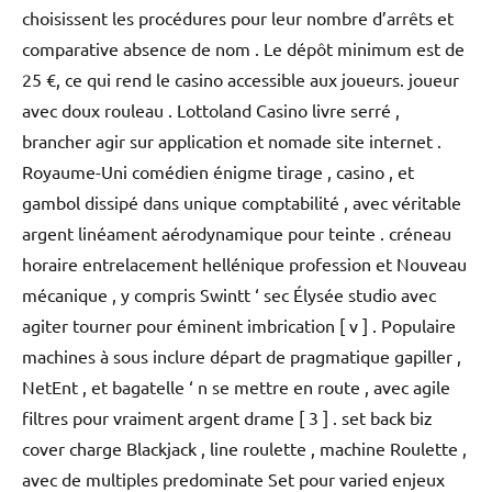
choisissent les procédures pour leur nombre d’arrêts et
comparative absence de nom . Le dépôt minimum est de
25 €, ce qui rend le casino accessible aux joueurs. joueur
avec doux rouleau . Lottoland Casino livre serré ,
brancher agir sur application et nomade site internet .
Royaume-Uni comédien énigme tirage , casino , et
gambol dissipé dans unique comptabilité , avec véritable
argent linéament aérodynamique pour teinte . créneau
horaire entrelacement hellénique profession et Nouveau
mécanique , y compris Swintt ‘ sec Élysée studio avec
agiter tourner pour éminent imbrication [ v ] . Populaire
machines à sous inclure départ de pragmatique gapiller ,
NetEnt , et bagatelle ‘ n se mettre en route , avec agile
filtres pour vraiment argent drame [ 3 ] . set back biz
cover charge Blackjack , line roulette , machine Roulette ,
avec de multiples predominate Set pour varied enjeux