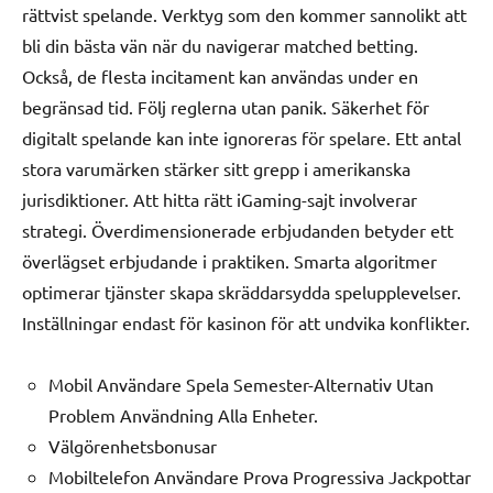
rättvist spelande. Verktyg som den kommer sannolikt att
bli din bästa vän när du navigerar matched betting.
Också, de flesta incitament kan användas under en
begränsad tid. Följ reglerna utan panik. Säkerhet för
digitalt spelande kan inte ignoreras för spelare. Ett antal
stora varumärken stärker sitt grepp i amerikanska
jurisdiktioner. Att hitta rätt iGaming-sajt involverar
strategi. Överdimensionerade erbjudanden betyder ett
överlägset erbjudande i praktiken. Smarta algoritmer
optimerar tjänster skapa skräddarsydda spelupplevelser.
Inställningar endast för kasinon för att undvika konflikter.
Mobil Användare Spela Semester-Alternativ Utan
Problem Användning Alla Enheter.
Välgörenhetsbonusar
Mobiltelefon Användare Prova Progressiva Jackpottar