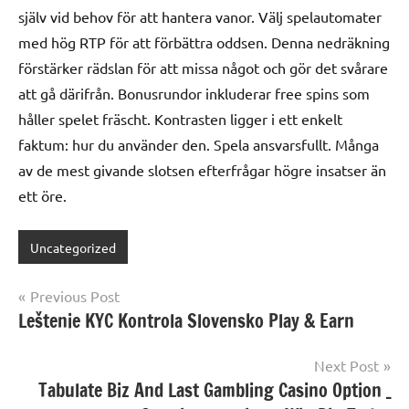
själv vid behov för att hantera vanor. Välj spelautomater
med hög RTP för att förbättra oddsen. Denna nedräkning
förstärker rädslan för att missa något och gör det svårare
att gå därifrån. Bonusrundor inkluderar free spins som
håller spelet fräscht. Kontrasten ligger i ett enkelt
faktum: hur du använder den. Spela ansvarsfullt. Många
av de mest givande slotsen efterfrågar högre insatser än
ett öre.
Uncategorized
Post
Previous Post
Leštenie KYC Kontrola Slovensko Play & Earn
navigation
Next Post
Tabulate Biz And Last Gambling Casino Option _