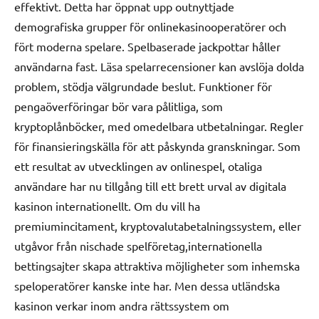
effektivt. Detta har öppnat upp outnyttjade
demografiska grupper för onlinekasinooperatörer och
fört moderna spelare. Spelbaserade jackpottar håller
användarna fast. Läsa spelarrecensioner kan avslöja dolda
problem, stödja välgrundade beslut. Funktioner för
pengaöverföringar bör vara pålitliga, som
kryptoplånböcker, med omedelbara utbetalningar. Regler
för finansieringskälla för att påskynda granskningar. Som
ett resultat av utvecklingen av onlinespel, otaliga
användare har nu tillgång till ett brett urval av digitala
kasinon internationellt. Om du vill ha
premiumincitament, kryptovalutabetalningssystem, eller
utgåvor från nischade spelföretag,internationella
bettingsajter skapa attraktiva möjligheter som inhemska
speloperatörer kanske inte har. Men dessa utländska
kasinon verkar inom andra rättssystem om