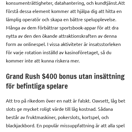
konsumenträttigheter, datahantering, och kundtjänst.Att
förstå dessa element kommer att hjälpa dig att hitta en
lämplig operatör och skapa en bättre spelupplevelse.
Många av dem förbättrar sportsbook-appar för att dra
nytta av den den ökande attraktionskraften av denna
form av onlinespel. I vissa aktiviteter är insatsstorleken
för varje rotation inställd av kasinoföretaget, så du
kommer inte att kunna riskera mer.
Grand Rush $400 bonus utan insättning
för befintliga spelare
Att tro på rikedom över en natt är falskt. Oavsett, låg bet
slots ge mycket roligt värde till låg kostnad. Sådana
består av fruktmaskiner, pokerslots, kortspel, och
blackjackbord. En populär missuppfattning är att alla spel