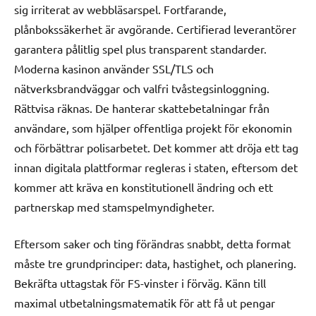
sig irriterat av webbläsarspel. Fortfarande,
plånbokssäkerhet är avgörande. Certifierad leverantörer
garantera pålitlig spel plus transparent standarder.
Moderna kasinon använder SSL/TLS och
nätverksbrandväggar och valfri tvåstegsinloggning.
Rättvisa räknas. De hanterar skattebetalningar från
användare, som hjälper offentliga projekt för ekonomin
och förbättrar polisarbetet. Det kommer att dröja ett tag
innan digitala plattformar regleras i staten, eftersom det
kommer att kräva en konstitutionell ändring och ett
partnerskap med stamspelmyndigheter.
Eftersom saker och ting förändras snabbt, detta format
måste tre grundprinciper: data, hastighet, och planering.
Bekräfta uttagstak för FS-vinster i förväg. Känn till
maximal utbetalningsmatematik för att få ut pengar