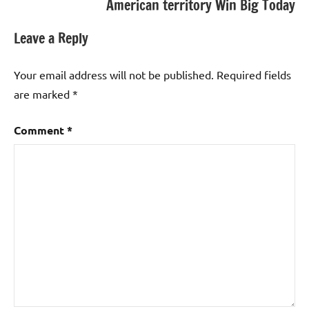
American territory Win Big Today
Leave a Reply
Your email address will not be published.
Required fields
are marked
*
Comment
*