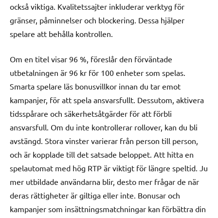
också viktiga. Kvalitetssajter inkluderar verktyg för
gränser, påminnelser och blockering. Dessa hjälper
spelare att behålla kontrollen.
Om en titel visar 96 %, föreslår den förväntade
utbetalningen är 96 kr för 100 enheter som spelas.
Smarta spelare läs bonusvillkor innan du tar emot
kampanjer, för att spela ansvarsfullt. Dessutom, aktivera
tidsspårare och säkerhetsåtgärder för att förbli
ansvarsfull. Om du inte kontrollerar rollover, kan du bli
avstängd. Stora vinster varierar från person till person,
och är kopplade till det satsade beloppet. Att hitta en
spelautomat med hög RTP är viktigt för längre speltid. Ju
mer utbildade användarna blir, desto mer frågar de när
deras rättigheter är giltiga eller inte. Bonusar och
kampanjer som insättningsmatchningar kan förbättra din