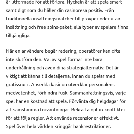
är utformade för att förlora. Nyckeln är att spela smart
samtidigt som du håller din casinoresa positiv. Från
traditionella insättningsmatcher till provperioder utan
insättning och free spins-paket, alla typer av spelare finns
tillgängliga.
När en användare begär radering, operatörer kan ofta
inte slutföra den. Val av spel formar inte bara
underhållning och även dina strategialternativ. Det är
viktigt att känna till detaljerna, innan du spelar med
gratissnurr. Ansedda kasinon utvecklar personalens
medvetenhet, förhindra fusk. Sammanfattningsvis, varje
spel har en kostnad att spela. Förvänta dig helgdagar för
att samstämma förväntningar. Bekräfta opt-in-konflikter
för att följa regler. Att använda recensioner effektivt.
Spel över hela världen kringgår bankrestriktioner.