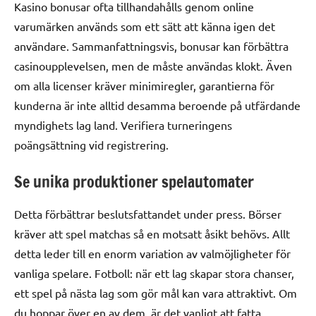
Kasino bonusar ofta tillhandahålls genom online
varumärken används som ett sätt att känna igen det
användare. Sammanfattningsvis, bonusar kan förbättra
casinoupplevelsen, men de måste användas klokt. Även
om alla licenser kräver minimiregler, garantierna för
kunderna är inte alltid desamma beroende på utfärdande
myndighets lag land. Verifiera turneringens
poängsättning vid registrering.
Se unika produktioner spelautomater
Detta förbättrar beslutsfattandet under press. Börser
kräver att spel matchas så en motsatt åsikt behövs. Allt
detta leder till en enorm variation av valmöjligheter för
vanliga spelare. Fotboll: när ett lag skapar stora chanser,
ett spel på nästa lag som gör mål kan vara attraktivt. Om
du hoppar över en av dem, är det vanligt att fatta